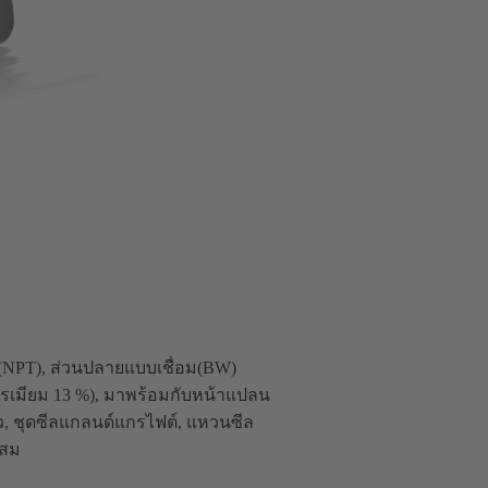
NPT), ส่วนปลายแบบเชื่อม(BW)
โครเมียม 13 %), มาพร้อมกับหน้าแปลน
ยว, ชุดซีลแกลนด์แกรไฟต์, แหวนซีล
ผสม