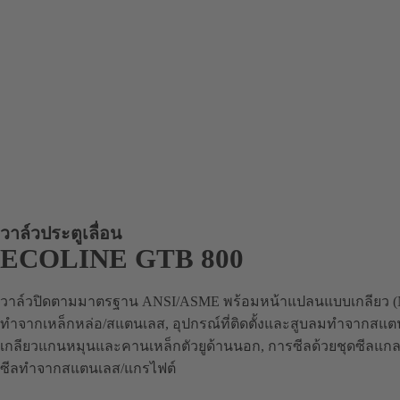
วาล์วประตูเลื่อน
ECOLINE GTB 800
วาล์วปิดตามมาตรฐาน ANSI/ASME พร้อมหน้าแปลนแบบเกลียว (NPT)
ทำจากเหล็กหล่อ/สแตนเลส, อุปกรณ์ที่ติดตั้งและสูบลมทำจากสแต
เกลียวแกนหมุนและคานเหล็กตัวยูด้านนอก, การซีลด้วยชุดซีลแ
ซีลทำจากสแตนเลส/แกรไฟต์