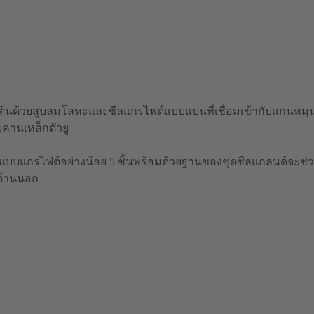
องต้นด้วยสูบลมโลหะและซีลแกรไฟต์แบบแบนที่เชื่อมเข้ากับแกนหม
บคานเหล็กตัวยู
แบบแกรไฟต์อย่างน้อย 5 ชิ้นพร้อมด้วยฐานของชุดซีลแกลนด์จะช่วย
ด้านนอก