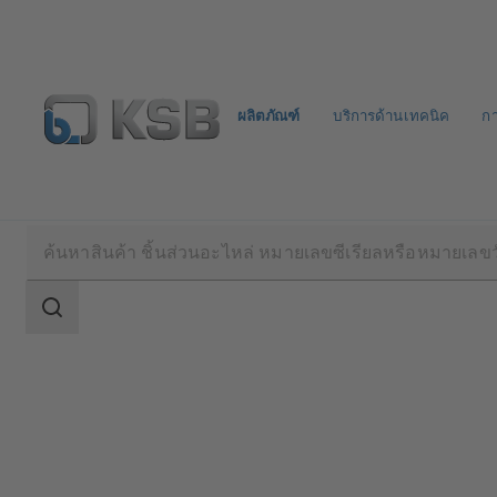
ผลิตภัณฑ์
บริการด้านเทคนิค
ก
ผลิตภัณฑ์
แค็ตตาล็อกผลิตภัณฑ์
ECOLINE GTB
ขอบเขต
การ
ค้นหา
ขอบเขต
การ
ค้นหา