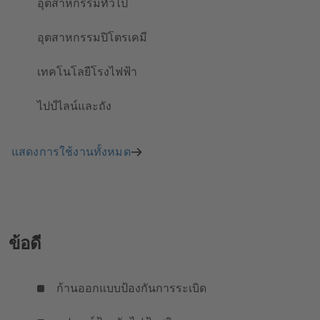
อุตสาหกรรมทั่วไป
อุตสาหกรรมปิโตรเคมี
เทคโนโลยีโรงไฟฟ้า
ไปป์ไลน์และถัง
แสดงการใช้งานทั้งหมด
ข้อดี
ก้านออกแบบป้องกันการระเบิด