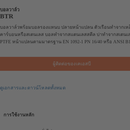
บอลวาล์ว
BTR
บอลวาล์วพร้อมบอลรองแหนบ ปลายหน้าแปลน ตัวเรือนทำจากเหล
คาร์บอนหรือสเตนเลส บอลทำจากสแตนเลสสตีล บ่าทำจากสเตนเล
PTFE หน้าแปลนตามมาตรฐาน EN 1092-1 PN 16/40 หรือ ANSI B1
ผู้ติดต่อของเคเอสบี
ดูเอกสารและดาวน์โหลดทั้งหมด
การใช้งานหลัก