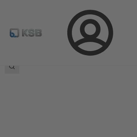
ล็อกอิน
ผลิตภัณฑ์
แค็ตตาล็อกผลิตภัณฑ์
Etaprime B
ขอบเขต
การ
ค้นหา
ขอบเขต
การ
ค้นหา