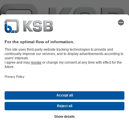
แค็ตตาล็อกผลิตภัณฑ์
อะไหล่
บริการด้านเทคนิค
ตะกร้าสินค้า
ซอฟต์แวร์และความรู้
เทคโนโลยีสำหรับงานน้ำเสีย
เทคโนโลยีสำหรับงานน้ำ
เทคโนโลยีสำหรับงานอุตสาหกรรม
เทคโนโลยีสำหรับงาน
อาคาร
เทคโนโลยีสำหรับงานพลังงาน
บริษัท
เหตุการณ์
กดพอร์ทัล
Career opportunities at KSB
เคเอสบีใน
โซเชียลมีเดีย
จดหมายข่าวเคเอสบี
(เปิด
การติดต่อ
© KSB Pumps Co.,Ltd.
ใน
ความเป็นส่วนตัว
การปฏิเสธความรับผิดชอบ
ข้อมูลบริษัท
ข้อ
แท็บ
กำหนดและเงื่อนไข
Compliance (EN)
(เปิด
ใหม่)