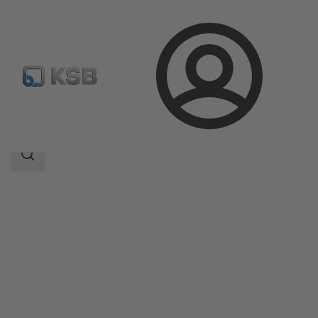
ล็อกอิน
ผลิตภัณฑ์
แค็ตตาล็อกผลิตภัณฑ์
Etanorm-RSY
ขอบเขต
การ
ค้นหา
ขอบเขต
การ
ค้นหา