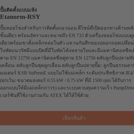
ปั๊มติดตั้งแบบแห้ง
Etanorm-RSY
ปั๊มหอยโข่งสำหรับการติดตั้งแนวนอน ดีไซน์ที่เปิดออกทางด้านหล
ขั้นเดียว พร้อมอัตราและขนาดถึง EN 733 ตัวเครื่องหอยโข่งแบบด
เดียวพร้อมขาตั้งเหล็กหล่อในตัว แหวนกันสึกของปลอกถอดเปลี่ยน
ใบพัดแนวรัศมีแบบปิดที่มีใบพัดโค้งหลายใบและมีแมคานิคอลซีลเด
ตาม EN 12756 แมคานิคอลซีลคู่ตาม EN 12756 ตลับลูกปืนปลายขั
เคลื่อน: ตลับลูกปืนชุดลูกเลื่อน ตลับลูกปืนปลายปั๊ม: ลูกปืนธรรมดาที
มอเตอร์ KSB SuPremE แบบไม่ใช้แม่เหล็ก ระดับประสิทธิภาพ IE4/
(ยกเว้น: ขนาดมอเตอร์ 0.55 kW / 0.75 kW ที่มี 1500 rpm ได้รับการ
ออกแบบให้มีแม่เหล็กถาวร) และระบบควบคุมความเร็ว PumpDrive
เวอร์ชันที่ใช้งานร่วมกับ ATEX ได้ให้ใช้ด้วย
เลือกสินค้า