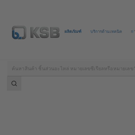
ผลิตภัณฑ์
บริการด้านเทคนิค
ก
ผลิตภัณฑ์
แค็ตตาล็อกผลิตภัณฑ์
Etaline/Etaline 
ขอบเขต
การ
ค้นหา
ขอบเขต
การ
ค้นหา