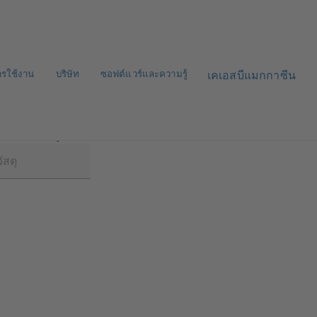
ารใช้งาน
บริษัท
ซอฟต์แวร์และความรู้
เคเอสบีแมกกาซีน
Pro/Etaline MyFlow