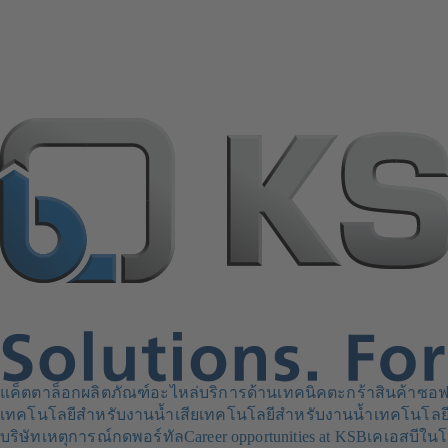
แค็ตตาล็อกผลิตภัณฑ์
อะไหล่
บริการด้านเทคนิค
ตะกร้าสินค้า
ซอฟ
เทคโนโลยีสำหรับงานน้ำเสีย
เทคโนโลยีสำหรับงานน้ำ
เทคโนโลย
บริษัท
เหตุการณ์
กดพอร์ทัล
Career opportunities at KSB
เคเอสบีในโ