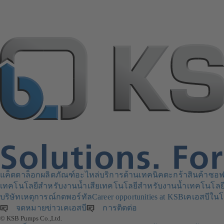
แค็ตตาล็อกผลิตภัณฑ์
อะไหล่
บริการด้านเทคนิค
ตะกร้าสินค้า
ซอฟ
เทคโนโลยีสำหรับงานน้ำเสีย
เทคโนโลยีสำหรับงานน้ำ
เทคโนโลย
บริษัท
เหตุการณ์
กดพอร์ทัล
Career opportunities at KSB
เคเอสบีในโ
จดหมายข่าวเคเอสบี
(เปิด
การติดต่อ
© KSB Pumps Co.,Ltd.
ใน