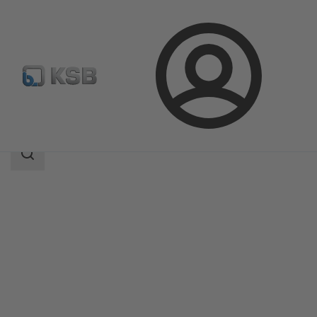
ล็อกอิน
ผลิตภัณฑ์
แค็ตตาล็อกผลิตภัณฑ์
Leakage sensor
ขอบเขต
การ
ค้นหา
ขอบเขต
การ
ค้นหา