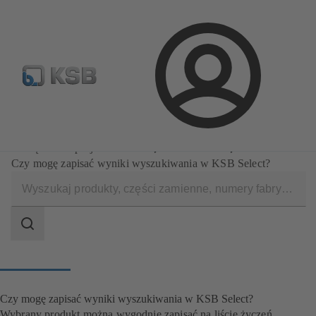
Wyszukiwanie części zamiennych
Konfiguracja produktu
Login
Oprogramowanie i know-how
Narzędzia do projektowania
KSB Select
Czy mogę zapisać wyniki wyszukiwania w KSB Select?
Zakres
wyszukiwania
Zakres
wyszukiwania
Czy mogę zapisać wyniki wyszukiwania w KSB Select?
Wybrany produkt można wygodnie zapisać na liście życzeń.