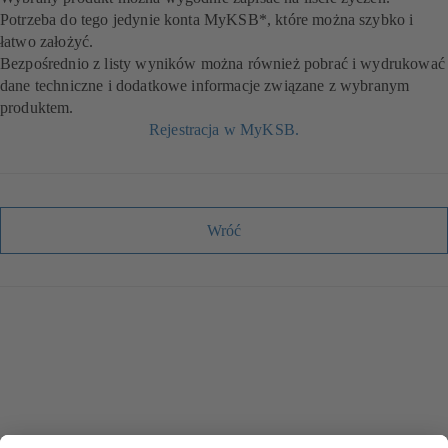
Potrzeba do tego jedynie konta MyKSB*, które można szybko i
łatwo założyć.
Bezpośrednio z listy wyników można również pobrać i wydrukować
dane techniczne i dodatkowe informacje związane z wybranym
produktem.
Rejestracja w MyKSB.
Wróć