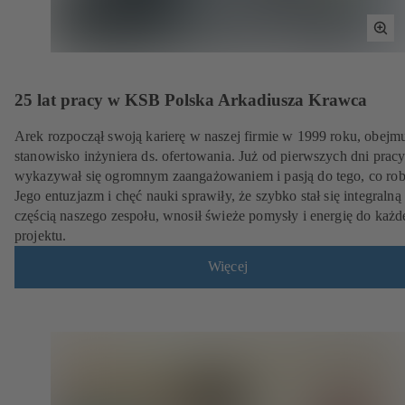
Tog
Full
Scr
25 lat pracy w KSB Polska Arkadiusza Krawca
Arek rozpoczął swoją karierę w naszej firmie w 1999 roku, obejm
stanowisko inżyniera ds. ofertowania. Już od pierwszych dni prac
wykazywał się ogromnym zaangażowaniem i pasją do tego, co rob
Jego entuzjazm i chęć nauki sprawiły, że szybko stał się integralną
częścią naszego zespołu, wnosił świeże pomysły i energię do każ
projektu.
Więcej