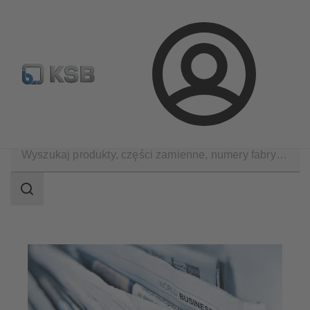
Wyszukiwanie części zamiennych
Konfiguracja produktu
Login
O firmie
Aktualności
Zakres
wyszukiwania
Zakres
wyszukiwania