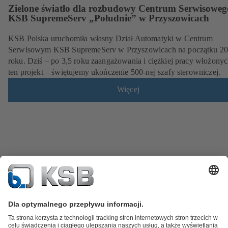
Zielone światło dla rozbudowy Centrum Serwisoweg
KSB SupremeServ „Południe” w Przyszowicach
KSB Polska uruchomiła własny Dział Automatyki w Centrum
Serwisowym KSB SupremeServ w Przyszowicach na początku 2
roku. Dziś – po 3,5 roku zaangażowania i ciężkiej pracy włożony
ten projekt – świętujemy ukończenie 500-nej szafy sterowniczej.
Więcej