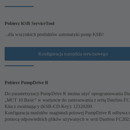
Pobierz KSB ServiceTool
...dla wszystkich produktów automatyki pomp KSB!
Konfiguracja narzędzia serwisowego
Pobierz PumpDrive R
Do parametryzacji PumpDrive R można użyć oprogramowania Da
„MCT 10 Basic” w wariancie do zastosowania z serią Danfoss FC
Klucz zwalniający (KSB-CD-Key): 12320200
Konfiguracja modułów magistrali polowej PumpDrive R odbywa s
pomocą odpowiednich plików używanych w serii Danfoss FC202