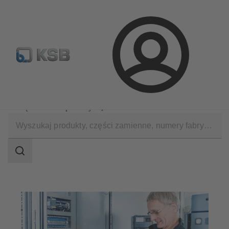
Wyszukiwanie części zamiennych
Konfiguracja produktu
Login
Oprogramowanie i know-how
Narzędzia do eksploatacji
KSB ServiceTool
Zakres
wyszukiwania
Zakres
wyszukiwania