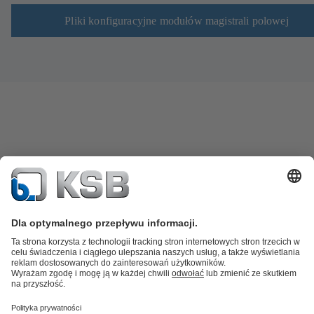
Pliki konfiguracyjne modułów magistrali polowej
Katalog produktów
Części zamienne
Usługi /