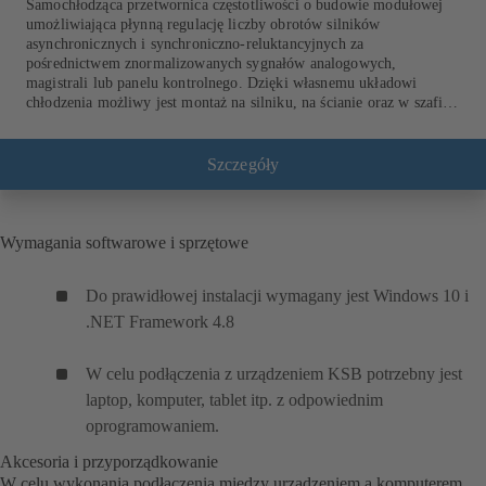
Samochłodząca przetwornica częstotliwości o budowie modułowej
umożliwiająca płynną regulację liczby obrotów silników
asynchronicznych i synchroniczno-reluktancyjnych za
pośrednictwem znormalizowanych sygnałów analogowych,
magistrali lub panelu kontrolnego. Dzięki własnemu układowi
chłodzenia możliwy jest montaż na silniku, na ścianie oraz w szafie
sterowniczej. Regulacja do 6 pomp nie wymaga dodatkowego
kontrolera.
Szczegóły
Wymagania softwarowe i sprzętowe
Do prawidłowej instalacji wymagany jest Windows 10 i
.NET Framework 4.8
W celu podłączenia z urządzeniem KSB potrzebny jest
laptop, komputer, tablet itp. z odpowiednim
oprogramowaniem.
Akcesoria i przyporządkowanie
W celu wykonania podłączenia między urządzeniem a komputerem