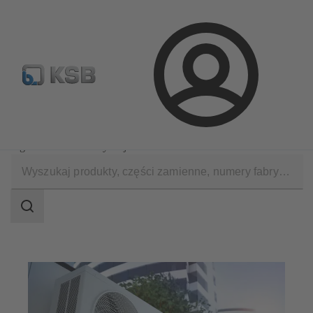
Wyszukiwanie części zamiennych
Konfiguracja produktu
Login
Zastosowania
Technika instalacyjna
Ogrzewanie i klimatyzacja
Zakres
wyszukiwania
Zakres
wyszukiwania