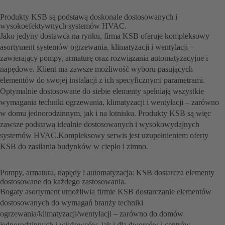
Produkty KSB są podstawą doskonale dostosowanych i
wysokoefektywnych systemów HVAC.
Jako jedyny dostawca na rynku, firma KSB oferuje kompleksowy
asortyment systemów ogrzewania, klimatyzacji i wentylacji –
zawierający pompy, armaturę oraz rozwiązania automatyzacyjne i
napędowe. Klient ma zawsze możliwość wyboru pasujących
elementów do swojej instalacji z ich specyficznymi parametrami.
Optymalnie dostosowane do siebie elementy spełniają wszystkie
wymagania techniki ogrzewania, klimatyzacji i wentylacji – zarówno
w domu jednorodzinnym, jak i na lotnisku. Produkty KSB są więc
zawsze podstawą idealnie dostosowanych i wysokowydajnych
systemów HVAC.Kompleksowy serwis jest uzupełnieniem oferty
KSB do zasilania budynków w ciepło i zimno.
Pompy, armatura, napędy i automatyzacja: KSB dostarcza elementy
dostosowane do każdego zastosowania.
Bogaty asortyment umożliwia firmie KSB dostarczanie elementów
dostosowanych do wymagań branży techniki
ogrzewania/klimatyzacji/wentylacji – zarówno do domów
jednorodzinnych i wieżowców, jak i dla dworców i centrów