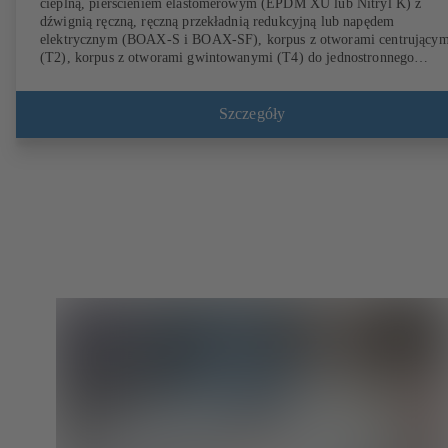
cieplną, pierścieniem elastomerowym (EPDM XU lub Nitryl K) z
dźwignią ręczną, ręczną przekładnią redukcyjną lub napędem
elektrycznym (BOAX-S i BOAX-SF), korpus z otworami centrującym
(T2), korpus z otworami gwintowanymi (T4) do jednostronnego
przyłączania kołnierza i montaż jako armatura końcowa, dysk ze stali
nierdzewnej 1.4308, przyłącza zgodne z EN.
Szczegóły