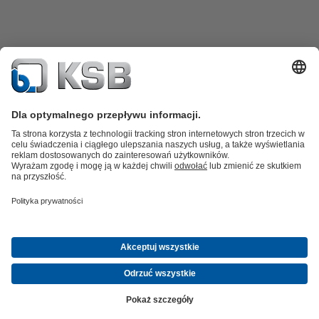
Katalog produktów
Części zamienne
Usługi /
Serwis
Koszyk
Oprogramowanie i know-how
Woda brudna i ścieki
Woda
Przemysł Ogólny
Technika
instalacyjna
Energetyka
O firmie
Wydarzenia
Aktualności
Career opportunities at KSB
Media
społecznościowe
© KSB SE & Co. KGaA
Ochrona danych
Zastrzeżenie
Informacje o spółce
Ogólne warunki