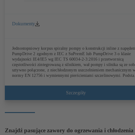
Dokumenty
Jednostopniowy korpus spiralny pompy o konstrukcji inline z napęde
PumpDrive 2 zgodnym z IEC z SuPremE lub PumpDrive 3 o klasie
wydajności IE4/IE5 wg IEC TS 60034-2-3:2016 i przetwornicą
częstotliwości zintegrowaną z silnikiem, wał pompy i silnika są ze sob
sztywno połączone, z niechłodzonym uszczelnieniem mechanicznym 
normy EN 12756 i wymiennymi pierścieniami szczelinowymi. Podst
napędu z żeliwa szarego Gabaryty zgodnie z IEC 60072, wymiary
osłony według DIN V 42673 (07-2011). Dostępne w wersji ATEX. Z
dużą nadwyżką w stosunku do wymagań dotyczących wydajności
Szczegóły
określonych w wytycznych ErP.
Znajdź pasujące zawory do ogrzewania i chłodzenia