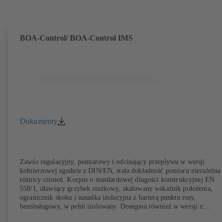
BOA-Control/ BOA‑Control IMS
Dokumenty
Zawór regulacyjny, pomiarowy i odcinający przepływu w wersji
kołnierzowej zgodnie z DIN/EN, stała dokładność pomiaru niezależna
różnicy ciśnień. Korpus o standardowej długości konstrukcyjnej EN
558/1, dławiący grzybek stożkowy, skalowany wskaźnik położenia,
ogranicznik skoku i nasadka izolacyjna z barierą punktu rosy,
bezobsługowy, w pełni izolowany. Dostępna również w wersji z
certyfikatem DVGW do wody pitnej z powłoką elektrostatyczną z