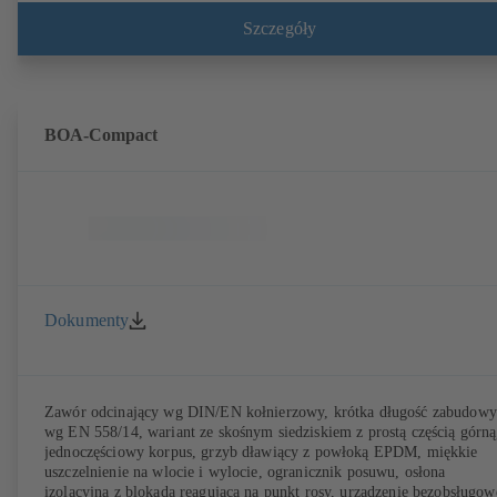
tworzywa sztucznego (EKB). Ze zintegrowanymi czujnikami
ultradźwiękowymi, bez kontaktu z medium. Stacjonarny monitoring z
Szczegóły
pomocą BOATRONIC 100 MOD (24V AC/DC, Modbus) kierunku
przepływu, objętości przepływu i temperatury oraz opcjonalnie pomiar
temperatury zasilania i powrotu oraz mocy i ilości ciepła. Mobilny
pomiar kierunku przepływu, objętości przepływu i temperatury za
pomocą komputera pomiarowego BOATRONIC 100
BOA-Compact
(akumulatorowego).
Dokumenty
Zawór odcinający wg DIN/EN kołnierzowy, krótka długość zabudowy
wg EN 558/14, wariant ze skośnym siedziskiem z prostą częścią górną
jednoczęściowy korpus, grzyb dławiący z powłoką EPDM, miękkie
uszczelnienie na wlocie i wylocie, ogranicznik posuwu, osłona
izolacyjna z blokadą reagującą na punkt rosy, urządzenie bezobsługow