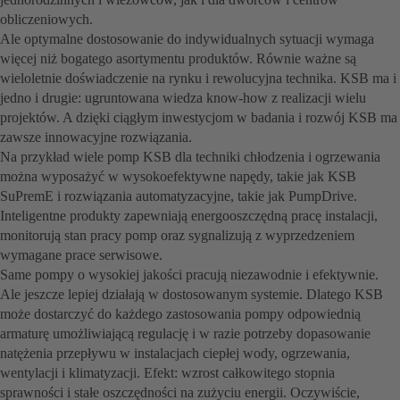
obliczeniowych.
Ale optymalne dostosowanie do indywidualnych sytuacji wymaga
więcej niż bogatego asortymentu produktów. Równie ważne są
wieloletnie doświadczenie na rynku i rewolucyjna technika. KSB ma i
jedno i drugie: ugruntowana wiedza know-how z realizacji wielu
projektów. A dzięki ciągłym inwestycjom w badania i rozwój KSB ma
zawsze innowacyjne rozwiązania.
Na przykład wiele pomp KSB dla techniki chłodzenia i ogrzewania
można wyposażyć w wysokoefektywne napędy, takie jak KSB
SuPremE i rozwiązania automatyzacyjne, takie jak PumpDrive.
Inteligentne produkty zapewniają energooszczędną pracę instalacji,
monitorują stan pracy pomp oraz sygnalizują z wyprzedzeniem
wymagane prace serwisowe.
Same pompy o wysokiej jakości pracują niezawodnie i efektywnie.
Ale jeszcze lepiej działają w dostosowanym systemie. Dlatego KSB
może dostarczyć do każdego zastosowania pompy odpowiednią
armaturę umożliwiającą regulację i w razie potrzeby dopasowanie
natężenia przepływu w instalacjach ciepłej wody, ogrzewania,
wentylacji i klimatyzacji. Efekt: wzrost całkowitego stopnia
sprawności i stałe oszczędności na zużyciu energii. Oczywiście,