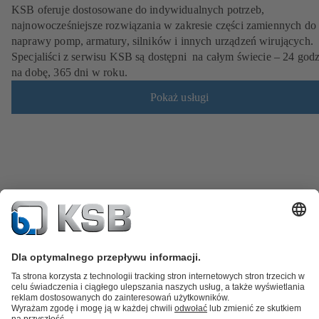
KSB oferuje dostosowane do indywidualnych potrzeb,
najnowocześniejsze rozwiązania w zakresie części zamiennych do
naprawy pomp, armatury, silników i innych urządzeń wirujących.
Specjaliści z serwisu KSB są dostępni na całym świecie – 24 god
na dobę, 365 dni w roku.
Pokaż usługi