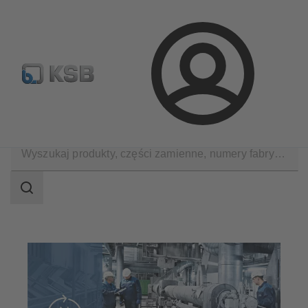
Wyszukiwanie części zamiennych
Konfiguracja produktu
Login
Usługi / Serwis
Obsługa
Zakres
wyszukiwania
Zakres
wyszukiwania