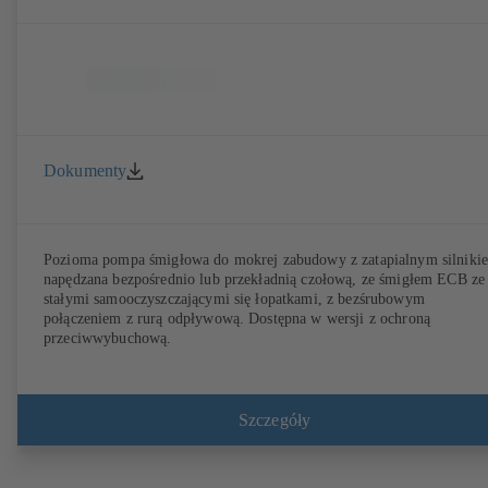
Dokumenty
Pozioma pompa śmigłowa do mokrej zabudowy z zatapialnym silniki
napędzana bezpośrednio lub przekładnią czołową, ze śmigłem ECB ze
stałymi samooczyszczającymi się łopatkami, z bezśrubowym
połączeniem z rurą odpływową. Dostępna w wersji z ochroną
przeciwwybuchową.
Szczegóły