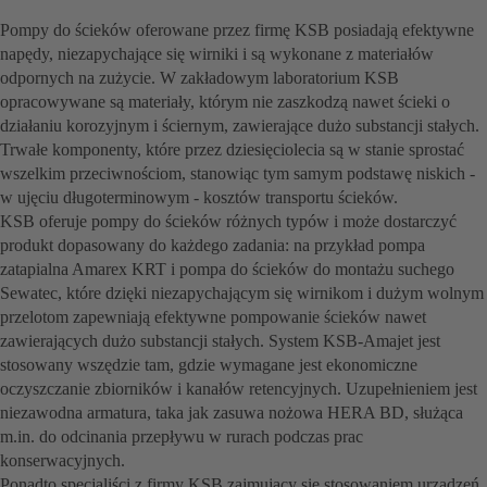
Pompy do ścieków oferowane przez firmę KSB posiadają efektywne
napędy, niezapychające się wirniki i są wykonane z materiałów
odpornych na zużycie. W zakładowym laboratorium KSB
opracowywane są materiały, którym nie zaszkodzą nawet ścieki o
działaniu korozyjnym i ściernym, zawierające dużo substancji stałych.
Trwałe komponenty, które przez dziesięciolecia są w stanie sprostać
wszelkim przeciwnościom, stanowiąc tym samym podstawę niskich -
w ujęciu długoterminowym - kosztów transportu ścieków.
KSB oferuje pompy do ścieków różnych typów i może dostarczyć
produkt dopasowany do każdego zadania: na przykład pompa
zatapialna Amarex KRT i pompa do ścieków do montażu suchego
Sewatec, które dzięki niezapychającym się wirnikom i dużym wolnym
przelotom zapewniają efektywne pompowanie ścieków nawet
zawierających dużo substancji stałych. System KSB-Amajet jest
stosowany wszędzie tam, gdzie wymagane jest ekonomiczne
oczyszczanie zbiorników i kanałów retencyjnych. Uzupełnieniem jest
niezawodna armatura, taka jak zasuwa nożowa HERA BD, służąca
m.in. do odcinania przepływu w rurach podczas prac
konserwacyjnych.
Ponadto specjaliści z firmy KSB zajmujący się stosowaniem urządzeń