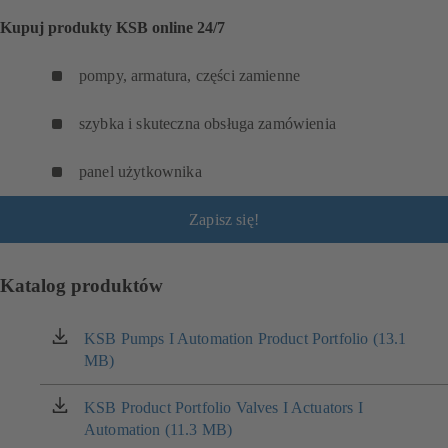
Kupuj produkty KSB online 24/7
pompy, armatura, części zamienne
szybka i skuteczna obsługa zamówienia
panel użytkownika
Zapisz się!
Katalog produktów
KSB Pumps I Automation Product Portfolio (13.1
(otwiera
MB)
się
w
nowej
KSB Product Portfolio Valves I Actuators I
(otwiera
karcie)
Automation (11.3 MB)
się