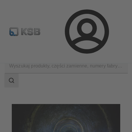
Wyszukiwanie części zamiennych
Konfiguracja produktu
Login
Zastosowania
Woda brudna i ścieki
Przesył ścieków
Zakres
wyszukiwania
Zakres
wyszukiwania