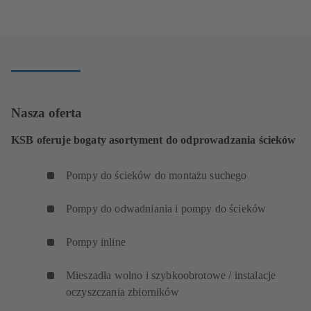
w
nowej
karcie)
Nasza oferta
KSB oferuje bogaty asortyment do odprowadzania ścieków
Pompy do ścieków do montażu suchego
Pompy do odwadniania i pompy do ścieków
Pompy inline
Mieszadła wolno i szybkoobrotowe / instalacje
oczyszczania zbiorników