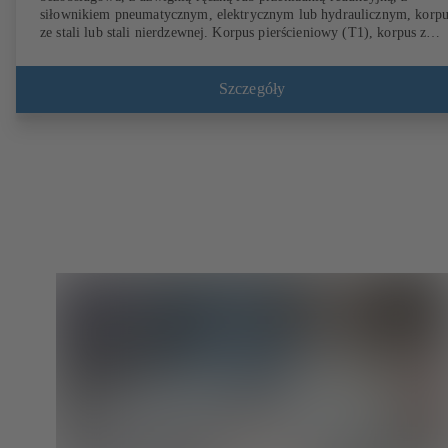
siłownikiem pneumatycznym, elektrycznym lub hydraulicznym, korpu
ze stali lub stali nierdzewnej. Korpus pierścieniowy (T1), korpus z
otworami gwintowanymi (T4), korpus kołnierzowy (T7) z przylgą lu
bez. Korpusy typu T4 i T7 umożliwiają wykorzystanie jako armaturę
końcową. Przyłącza wg EN, ASME lub JIS. Certyfikat TA Luft.
Szczegóły