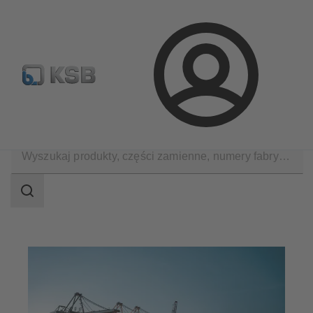
Wyszukiwanie części zamiennych
Konfiguracja produktu
Login
Zastosowania
Przemysł Ogólny
Przemysł morski
Zakres
wyszukiwania
Zakres
wyszukiwania