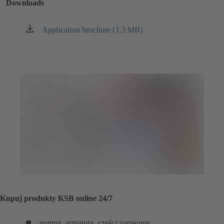
Downloads
Application brochure (1.3 MB)
(otwiera
się
w
nowej
karcie)
Kupuj produkty KSB online 24/7
pompy, armatura, części zamienne