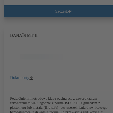
Szczegóły
DANAÏS MT II
Dokumenty
Podwójnie mimośrodowa klapa odcinająca z czworokątnym
zakończeniem wału zgodnie z normą ISO 5211, z gniazdem z
plastomeru lub metalu (fire-safe), bez uszczelnienia dławnicowego,
bezobsługowa, z dźwignią ręczną lub przekładnią redukcyjną, z