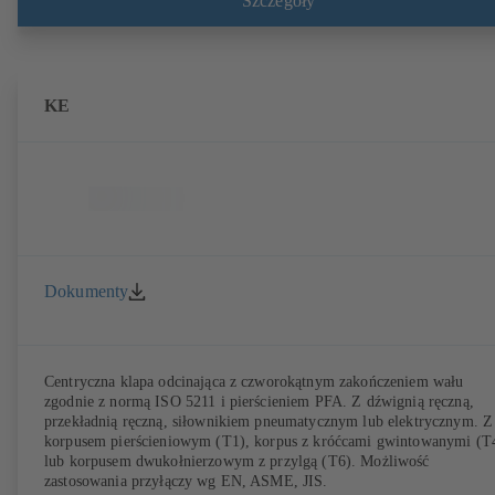
Szczegóły
KE
Dokumenty
Centryczna klapa odcinająca z czworokątnym zakończeniem wału
zgodnie z normą ISO 5211 i pierścieniem PFA. Z dźwignią ręczną,
przekładnią ręczną, siłownikiem pneumatycznym lub elektrycznym. Z
korpusem pierścieniowym (T1), korpus z króćcami gwintowanymi (T
lub korpusem dwukołnierzowym z przylgą (T6). Możliwość
zastosowania przyłączy wg EN, ASME, JIS.