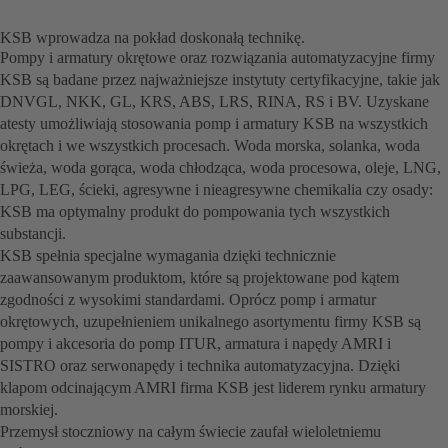
KSB wprowadza na pokład doskonałą technikę.
Pompy i armatury okrętowe oraz rozwiązania automatyzacyjne firmy
KSB są badane przez najważniejsze instytuty certyfikacyjne, takie jak
DNVGL, NKK, GL, KRS, ABS, LRS, RINA, RS i BV. Uzyskane
atesty umożliwiają stosowania pomp i armatury KSB na wszystkich
okrętach i we wszystkich procesach. Woda morska, solanka, woda
świeża, woda gorąca, woda chłodząca, woda procesowa, oleje, LNG,
LPG, LEG, ścieki, agresywne i nieagresywne chemikalia czy osady:
KSB ma optymalny produkt do pompowania tych wszystkich
substancji.
KSB spełnia specjalne wymagania dzięki technicznie
zaawansowanym produktom, które są projektowane pod kątem
zgodności z wysokimi standardami. Oprócz pomp i armatur
okrętowych, uzupełnieniem unikalnego asortymentu firmy KSB są
pompy i akcesoria do pomp ITUR, armatura i napędy AMRI i
SISTRO oraz serwonapędy i technika automatyzacyjna. Dzięki
klapom odcinającym AMRI firma KSB jest liderem rynku armatury
morskiej.
Przemysł stoczniowy na całym świecie zaufał wieloletniemu