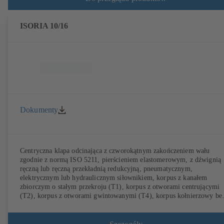
ISORIA 10/16
Dokumenty
Centryczna klapa odcinająca z czworokątnym zakończeniem wału
zgodnie z normą ISO 5211, pierścieniem elastomerowym, z dźwignią
ręczną lub ręczną przekładnią redukcyjną, pneumatycznym,
elektrycznym lub hydraulicznym siłownikiem, korpus z kanałem
zbiorczym o stałym przekroju (T1), korpus z otworami centrującymi
(T2), korpus z otworami gwintowanymi (T4), korpus kołnierzowy be
przylgi (T5). Korpusy typu T2 i T4 umożliwiają jednostronne
podłączanie kołnierza i montaż jako armatura końcowa z
przeciwkołnierzem. Przyłącza zgodne z EN, ASME, JIS.