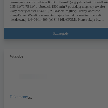
bezmagnesowym silnikiem KSB SuPremE (wyjątek: silniki o wielkośc
0,55 kW/0,75 kW o obrotach 1500 min⁻¹ posiadają magnesy trwałe)
klasy efektywności IE4/IE5, z układem regulacji liczby obrotów
PumpDrive. Wszelkie elementy mające kontakt z medium ze stali
nierdzewnej 1.4404/1.4409 (AISI 316L/CF3M). Konstrukcja bez
pustych przestrzeni, otwarty wirnik, powierzchnia polerowana
elektrycznie, doskonała sprawność. Konstrukcja higieniczna pozwalają
na dokładne oczyszczanie (CIP/SIP), certyfikat Instytutu TNO wg
Szczegóły
dyrektyw EHEDG. Wszystkie materiały zostały zatwierdzone przez 
i są zgodne z normą EN 1935/2004. Jako osprzęt dostępne są również
m.in. wózki transportowe. Dostępna wersja ATEX.
Vitalobe
Dokumenty