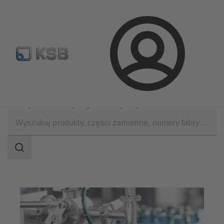
Wyszukiwanie części zamiennych
Konfiguracja produktu
Login
Zastosowania
Przemysł Ogólny
Przemysł farmaceutyczny i kosmetyczny
Zakres
wyszukiwania
Zakres
wyszukiwania