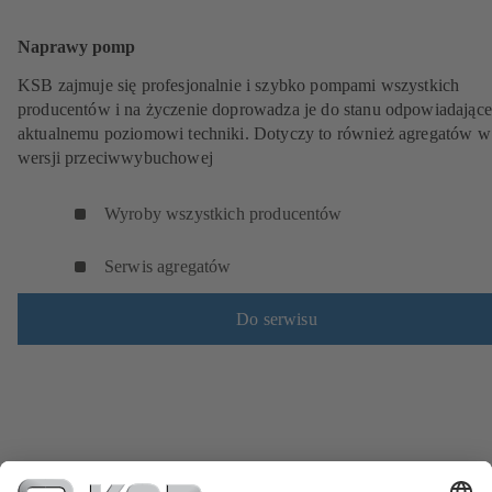
Naprawy pomp
KSB zajmuje się profesjonalnie i szybko pompami wszystkich
producentów i na życzenie doprowadza je do stanu odpowiadając
aktualnemu poziomowi techniki. Dotyczy to również agregatów w
wersji przeciwwybuchowej
Wyroby wszystkich producentów
Serwis agregatów
Do serwisu