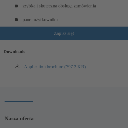
szybka i skuteczna obsługa zamówienia
panel użytkownika
Zapisz się!
Downloads
Application brochure (797.2 KB)
(otwiera
się
w
nowej
karcie)
Nasza oferta