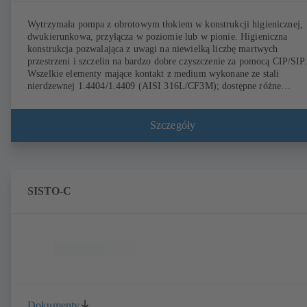
Wytrzymała pompa z obrotowym tłokiem w konstrukcji higienicznej,
dwukierunkowa, przyłącza w poziomie lub w pionie. Higieniczna
konstrukcja pozwalająca z uwagi na niewielką liczbę martwych
przestrzeni i szczelin na bardzo dobre czyszczenie za pomocą CIP/SIP.
Wszelkie elementy mające kontakt z medium wykonane ze stali
nierdzewnej 1.4404/1.4409 (AISI 316L/CF3M); dostępne różne
warianty wirnika, uszczelnień wału i przyłączy procesowych. Instalacj
w formie agregatu pompowego z przekładnią i znormalizowanym
silnikiem. Elastomery pompy są zgodne z normą FDA i z normą
Szczegóły
EN 1935/2004. Jako osprzęt występują wózki transportowe, korpus
ogrzewany lub pokrywa obudowy i ochronę przed nadciśnieniem.
Dostępne w wersji ATEX.
SISTO-C
Dokumenty