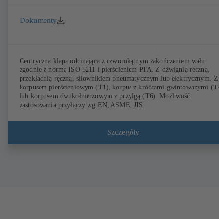
Dokumenty
Centryczna klapa odcinająca z czworokątnym zakończeniem wału
zgodnie z normą ISO 5211 i pierścieniem PFA. Z dźwignią ręczną,
przekładnią ręczną, siłownikiem pneumatycznym lub elektrycznym. Z
korpusem pierścieniowym (T1), korpus z króćcami gwintowanymi (T
lub korpusem dwukołnierzowym z przylgą (T6). Możliwość
zastosowania przyłączy wg EN, ASME, JIS.
Szczegóły