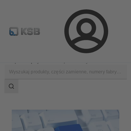
Wyszukiwanie części zamiennych
Konfiguracja produktu
Login
Oprogramowanie i know-how
Narzędzia do projektowania
KSB EasySelect
Zakres
wyszukiwania
Zakres
wyszukiwania