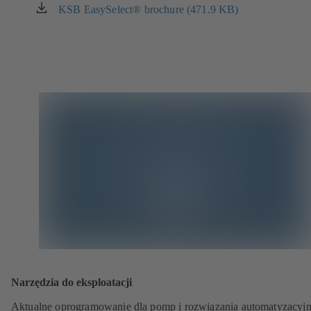
w
KSB EasySelect® brochure (471.9 KB)
(otwiera
nowej
się
karcie)
w
nowej
karcie)
Narzędzia do eksploatacji
Aktualne oprogramowanie dla pomp i rozwiązania automatyzacyjn