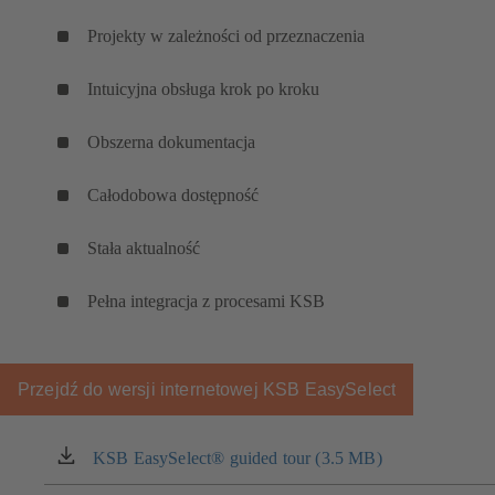
Projekty w zależności od przeznaczenia
Intuicyjna obsługa krok po kroku
Obszerna dokumentacja
Całodobowa dostępność
Stała aktualność
Pełna integracja z procesami KSB
Przejdź do wersji internetowej KSB EasySelect
KSB EasySelect® guided tour (3.5 MB)
(otwiera
się