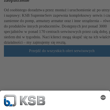
zaopatrzenie
Od osobistego doradztwa przez montaż i uruchomienie aż po utrz
i naprawy: KSB SupremeServ zapewnia kompleksowy serwis i czę
zamienne do pomp, armatury armatur oraz i inne urządzenia – rów
do produktów innych producentów. Dostępnych jest ponad 3000
specjalistów w ponad 170 centrach serwisowych przez całą dobę, 
siedem dni w tygodniu. Naci klienci mogą skupić się na ich właśc
działalności – my zajmujemy się resztą.
Przejdź do wszystkich ofert serwisowych