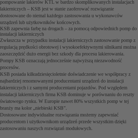
pompowanie lakierów KTL w bardzo skomplikowanych instalacjach
lakierniczych – KSB jest w stanie zaoferować rozwiązanie
dostosowane do niemal każdego zastosowania u wykonawców
urządzeń lub użytkowników końcowych.
KSB zapewnia farbę na drogach – za pomocą odpowiednich pomp do
instalacji lakierniczych
Zwłaszcza w przypadku instalacji lakierniczych zastosowanie pomp z
regulacją prędkości obrotowej i wysokoefektywnymi silnikami można
zaoszczędzić dużo energii bez szkody dla procesu lakierowania.
Pompy KSB oznaczają jednocześnie najwyższą niezawodność
procesów.
KSB posiada kilkudziesięcioletnie doświadczenie we współpracy z
najbardziej renomowanymi producentami urządzeń do instalacji
lakierniczych i z samymi producentami pojazdów. Pod względem
instalacji lakierniczych firma KSB dominuje w porównaniu do reszty
światowego rynku. W Europie nawet 80% wszystkich pomp w tej
branży ma kolor „niebieski KSB”.
Dostosowane indywidualne rozwiązania możemy zapewniać
producentom i użytkownikom urządzeń przede wszystkim dzięki
zastosowaniu naszych rozwiązań modułowych.