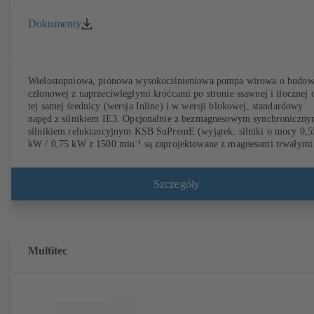
Dokumenty
Wielostopniowa, pionowa wysokociśnieniowa pompa wirowa o budow
członowej z naprzeciwległymi króćcami po stronie ssawnej i tłocznej 
tej samej średnicy (wersja Inline) i w wersji blokowej, standardowy
napęd z silnikiem IE3. Opcjonalnie z bezmagnesowym synchroniczn
silnikiem reluktancyjnym KSB SuPremE (wyjątek: silniki o mocy 0,5
kW / 0,75 kW z 1500 min⁻¹ są zaprojektowane z magnesami trwałymi
klasie sprawności IE4/IE5 zgodnym z IEC TS 60034-30-2:2016, do
pracy z systemem regulacji obrotów typu KSB PumpDrive 2 lub KSB
PumpDrive 2 Eco bez czujnika położenia wirnika. Punkty mocowania
Szczegóły
zgodnie z EN 50347, wymiary osłony według DIN V 42673 (07-2011
Dostępne w wersji ATEX.
Multitec