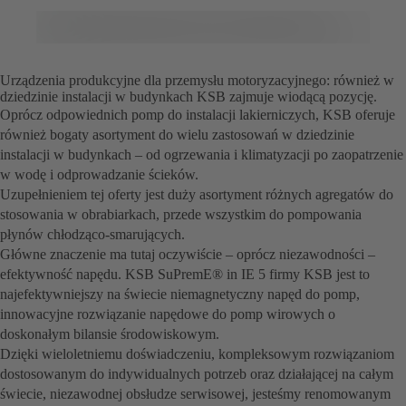
Urządzenia produkcyjne dla przemysłu motoryzacyjnego: również w
dziedzinie instalacji w budynkach KSB zajmuje wiodącą pozycję.
Oprócz odpowiednich pomp do instalacji lakierniczych, KSB oferuje
również bogaty asortyment do wielu zastosowań w dziedzinie
instalacji w budynkach – od ogrzewania i klimatyzacji po zaopatrzenie
w wodę i odprowadzanie ścieków.
Uzupełnieniem tej oferty jest duży asortyment różnych agregatów do
stosowania w obrabiarkach, przede wszystkim do pompowania
płynów chłodząco-smarujących.
Główne znaczenie ma tutaj oczywiście – oprócz niezawodności –
efektywność napędu. KSB SuPremE® in IE 5 firmy KSB jest to
najefektywniejszy na świecie niemagnetyczny napęd do pomp,
innowacyjne rozwiązanie napędowe do pomp wirowych o
doskonałym bilansie środowiskowym.
Dzięki wieloletniemu doświadczeniu, kompleksowym rozwiązaniom
dostosowanym do indywidualnych potrzeb oraz działającej na całym
świecie, niezawodnej obsłudze serwisowej, jesteśmy renomowanym