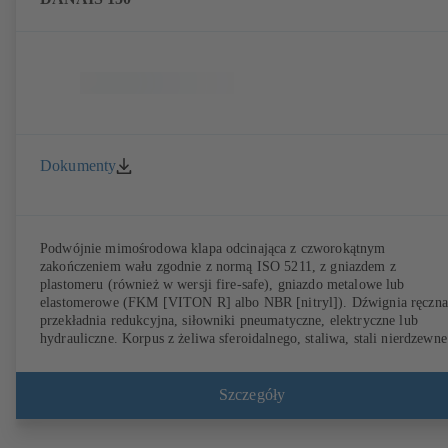
Dokumenty
Podwójnie mimośrodowa klapa odcinająca z czworokątnym
zakończeniem wału zgodnie z normą ISO 5211, z gniazdem z
plastomeru (również w wersji fire-safe), gniazdo metalowe lub
elastomerowe (FKM [VITON R] albo NBR [nitryl]). Dźwignia ręczna
przekładnia redukcyjna, siłowniki pneumatyczne, elektryczne lub
hydrauliczne. Korpus z żeliwa sferoidalnego, staliwa, stali nierdzewne
lub stali dupleks (254 SMO). Korpus pierścieniowy (T1), korpus z
otworami gwintowanymi (T4), T4 do jednostronnego podłączania
kołnierza i wykorzystana jako armatura końcowa z przeciwkołnierzem
Szczegóły
Przyłącza wg EN, ASME lub JIS. Testy i certyfikaty bezpieczeństwa
przeciwpożarowego zgodnie z API 607. Parametry emisji sprawdzone 
certyfikatem wg EN ISO 15848-1. Wersja ATEX wg dyrektywy