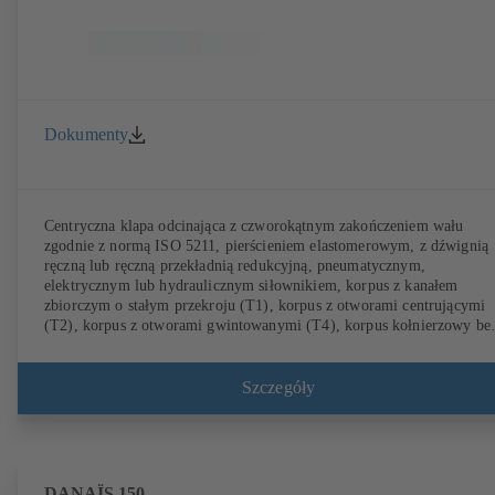
Dokumenty
Centryczna klapa odcinająca z czworokątnym zakończeniem wału
zgodnie z normą ISO 5211, pierścieniem elastomerowym, z dźwignią
ręczną lub ręczną przekładnią redukcyjną, pneumatycznym,
elektrycznym lub hydraulicznym siłownikiem, korpus z kanałem
zbiorczym o stałym przekroju (T1), korpus z otworami centrującymi
(T2), korpus z otworami gwintowanymi (T4), korpus kołnierzowy be
przylgi (T5). Korpusy typu T2 i T4 umożliwiają jednostronne
podłączanie kołnierza i montaż jako armatura końcowa z
przeciwkołnierzem. Przyłącza zgodne z EN, ASME, JIS.
Szczegóły
DANAÏS 150