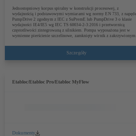
Jednostopniowy korpus spiralny w konstrukcji procesowej, z
wydajnością i podstawowymi wymiarami wg normy EN 733, z napęd
PumpDrive 2 zgodnym z IEC z SuPremE lub PumpDrive 3 o klasie
wydajności IE4/IE5 wg IEC TS 60034-2-3:2016 i przetwornicą
częstotliwości zintegrowaną z silnikiem. Pompa wyposażona jest w
wymienne pierścienie szczelinowe, zamknięty wirnik z zakrzywionym
łopatkami, pojedyncze i podwójne uszczelnienia mechaniczne wg
EN 12756, wał w miejscu uszczelnienia zawiera wymienne tuleje
ochronne. Budowa procesowa umożliwia demontaż sprzęgła, korpusu
Szczegóły
łożyskowego oraz wirnika bez konieczności odłączania korpusu pomp
od rurociągów. Gabaryty zgodnie z IEC 60072, wymiary osłony wedł
DIN V 42673 (07-2011). Dostępne w wersji ATEX. Z dużą nadwyżką
stosunku do wymagań dotyczących wydajności określonych w
wytycznych ErP.
Etabloc/Etabloc Pro/Etabloc MyFlow
Dokumenty