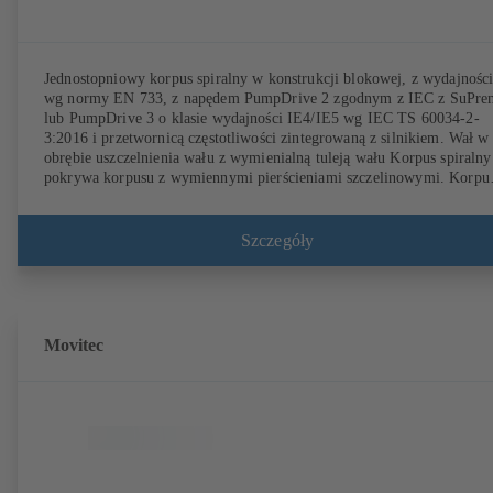
Jednostopniowy korpus spiralny w konstrukcji blokowej, z wydajnośc
wg normy EN 733, z napędem PumpDrive 2 zgodnym z IEC z SuPr
lub PumpDrive 3 o klasie wydajności IE4/IE5 wg IEC TS 60034-2-
3:2016 i przetwornicą częstotliwości zintegrowaną z silnikiem. Wał w
obrębie uszczelnienia wału z wymienialną tuleją wału Korpus spiralny
pokrywa korpusu z wymiennymi pierścieniami szczelinowymi. Korpu
spiralny z odlewanymi stopami pompy w wersji B, C i S. Gabaryty
zgodnie z IEC 60072, wymiary osłony według DIN V 42673 (07-2011
Dostępne w wersji ATEX. Z dużą nadwyżką w stosunku do wymagań
Szczegóły
dotyczących wydajności określonych w wytycznych ErP.
Movitec