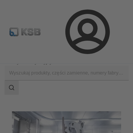
Wyszukiwanie części zamiennych
Konfiguracja produktu
Login
Zastosowania
Przemysł Ogólny
Przemysł motoryzacyjny
Zakres
wyszukiwania
Zakres
wyszukiwania