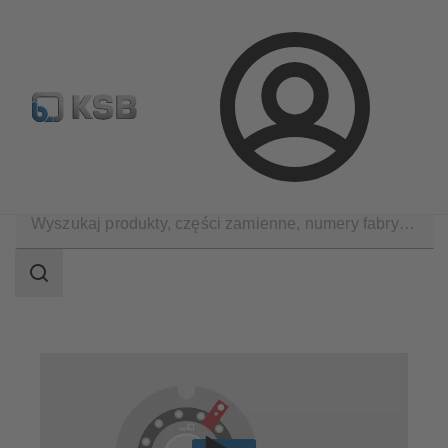
Wyszukiwanie części zamiennych
Konfiguracja produktu
Login
Produkty
Części zamienne
Uszczelnienia mechaniczne
Zakres
wyszukiwania
Zakres
wyszukiwania