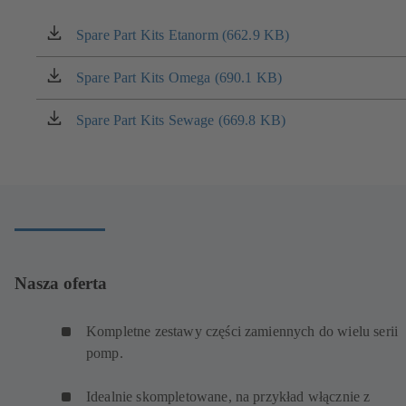
Spare Part Kits Etanorm (662.9 KB)
(otwiera
się
w
Spare Part Kits Omega (690.1 KB)
(otwiera
nowej
się
karcie)
w
Spare Part Kits Sewage (669.8 KB)
(otwiera
nowej
się
karcie)
w
nowej
karcie)
Nasza oferta
Kompletne zestawy części zamiennych do wielu serii
pomp.
Idealnie skompletowane, na przykład włącznie z