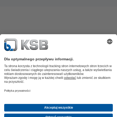
Katalog produktów
Części zamienne
Usługi /
Serwis
Koszyk
Oprogramowanie i know-how
Woda brudna i ścieki
Woda
Przemysł Ogólny
Technika
instalacyjna
Energetyka
O firmie
Wydarzenia
Aktualności
Career opportunities at KSB
Media