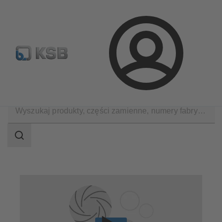
Wyszukiwanie części zamiennych
Konfiguracja produktu
Login
Produkty
Części zamienne
Zestawy części zamiennych
Zakres
wyszukiwania
Zakres
wyszukiwania