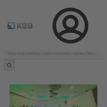
Wyszukiwanie części zamiennych
Konfiguracja produktu
Login
O firmie
Aktualności
Zakres
wyszukiwania
Zakres
wyszukiwania