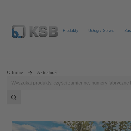
Produkty
Usługi / Serwis
Zas
Wyszukiwanie części zamiennych
Konfiguracja produkt
O firmie
Aktualności
Zakres
wyszukiwania
Zakres
wyszukiwania