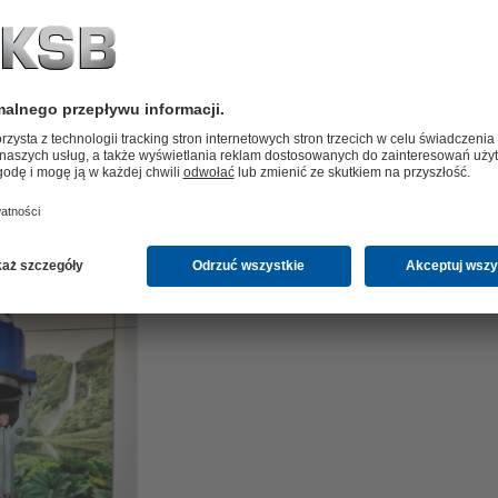
dów konstrukcyjnych i kierunków rozwoju”. To temat
ektywności i nowoczesnego podejścia do eksploatacji
obaczyć model AmaRex Pro — nowoczesną pompę
okiej efektywności, czystszej pracy i większej
 samoczyszczenia.
 do wymiany doświadczeń, rozmów z partnerami
ących na aktualne wyzwania sektora wodno-