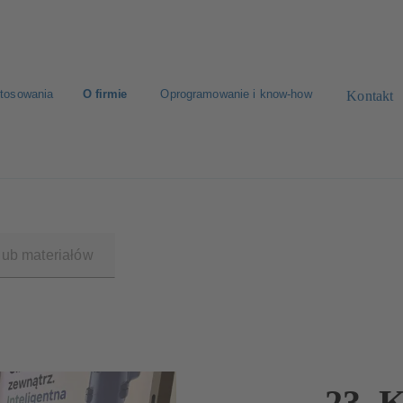
tosowania
O firmie
Oprogramowanie i know-how
Kontakt
u
Znajdź pompę
Znajdź armaturę
23. 