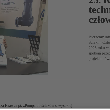
tech
czło
Bierzemy ud
Ścieki – Czł
2026 roku w 
spotkań prze
projektantów
sza Krawca pt. „Pompa do ścieków o wysokiej