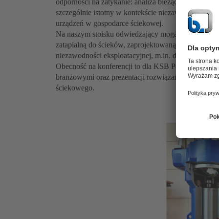
odporności na zatykanie: analiza bieżących standar
szczególnie istotny w kontekście niezawodności, ef
urządzeń w gospodarce ściekowej.
Na naszym stoisku odwiedzający mogą również z
zatapialną do ścieków, zaprojektowaną z myślą o wys
niezawodności eksploatacyjnej, m.in. dzięki funkcji
Obecność na konferencji to dla KSB Polska okazja
branżowymi oraz prezentacji rozwiązań odpowiadaj
ściekowego.