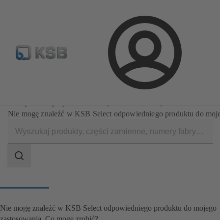
Wyszukiwanie części zamiennych
Konfiguracja produktu
Login
Oprogramowanie i know-how
Narzędzia do projektowania
KSB Select
Nie mogę znaleźć w KSB Select odpowiedniego produktu do moje
Zakres
wyszukiwania
Zakres
wyszukiwania
Nie mogę znaleźć w KSB Select odpowiedniego produktu do mojego
zastosowania. Co mogę zrobić?