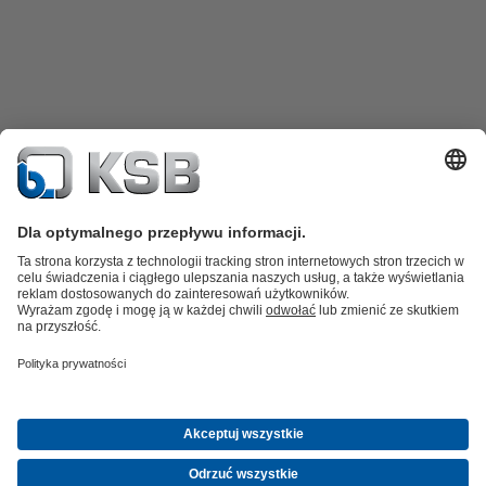
Katalog produktów
Części zamienne
Usługi /
Serwis
Koszyk
Oprogramowanie i know-how
Woda brudna i ścieki
Woda
Przemysł Ogólny
Technika
instalacyjna
Energetyka
O firmie
Wydarzenia
Aktualności
Career opportunities at KSB
Media
społecznościowe