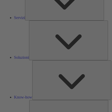
Servizi
Solu
Soluzioni
K
h
Know-how
Str