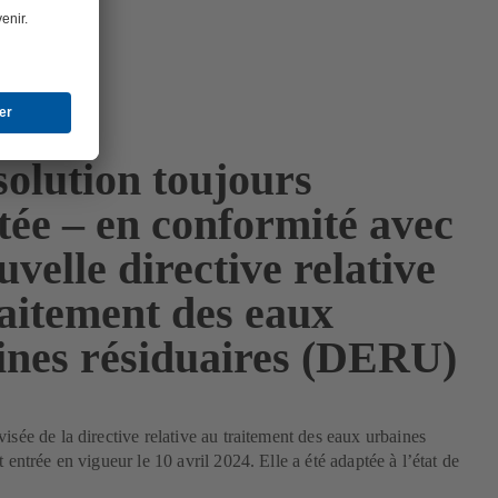
solution toujours
tée – en conformité avec
uvelle directive relative
raitement des eaux
ines résiduaires (DERU)
visée de la directive relative au traitement des eaux urbaines
t entrée en vigueur le 10 avril 2024. Elle a été adaptée à l’état de