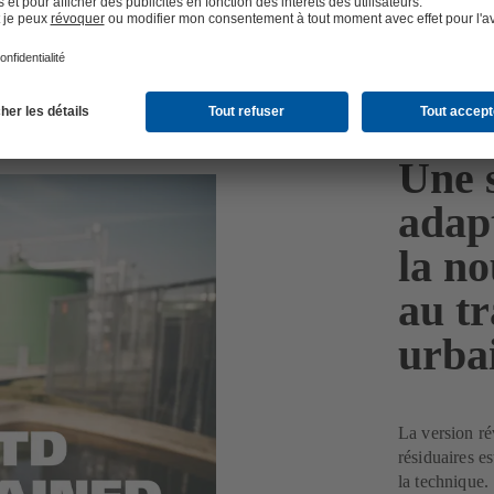
Une 
adap
la no
au t
urba
La version ré
résiduaires es
la technique.