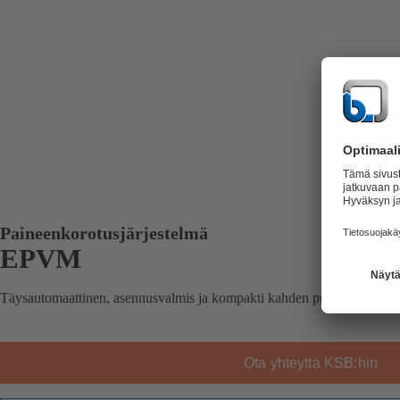
Paineenkorotusjärjestelmä
EPVM
Täysautomaattinen, asennusvalmis ja kompakti kahden pumpun painee
Ota yhteyttä KSB:hin