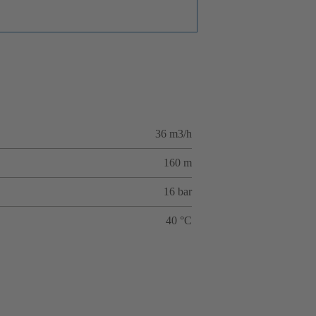
36 m3/h
160 m
16 bar
40 °C