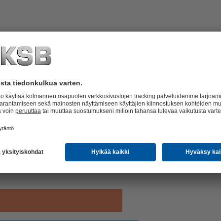
nnostoasema, jossa paineensäätö