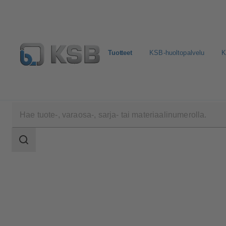
Tuotteet
KSB-huoltopalvelu
K
Tuotteet
Tuoteluettelo
EPVM
Haun
laajuus
Haun
laajuus