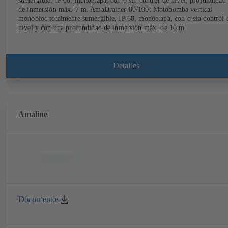
sumergible, IP 68, monoetapa, con o sin control de nivel, profundidad
de inmersión máx. 7 m. AmaDrainer 80/100: Motobomba vertical
monobloc totalmente sumergible, IP 68, monoetapa, con o sin control 
nivel y con una profundidad de inmersión máx. de 10 m.
Detalles
Amaline
Documentos