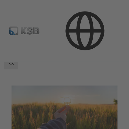
Aplicaciones
Energía
Energías renovables
Área
de
búsqueda
Área
de
búsqueda