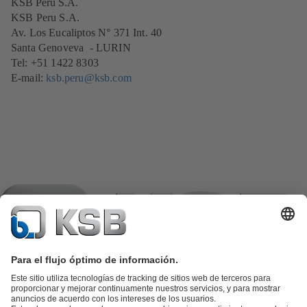
KSB Peru S.A.
KSB Peru S.A.
Av. Los Eucaliptos N° 371 Int. 40
Santa Genoveva - LURIN
Tel: +51 1422 8303
E-mail:
ksb.peru@ksb.com