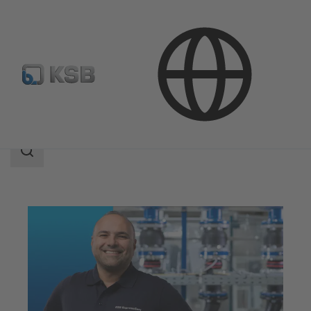
Servicios
Servicio puesta a punto
Área
de
búsqueda
Área
de
búsqueda