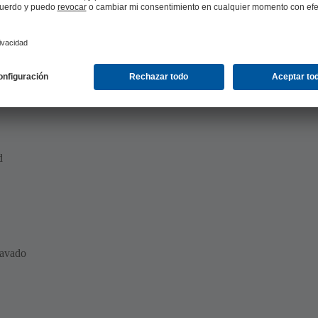
d
 lavado
n)