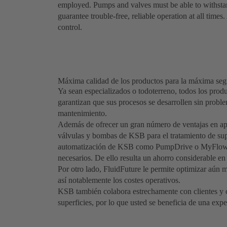
employed. Pumps and valves must be able to withstand
guarantee trouble-free, reliable operation at all time
control.
Máxima calidad de los productos para la máxima seg
Ya sean especializados o todoterreno, todos los prod
garantizan que sus procesos se desarrollen sin probl
mantenimiento.
Además de ofrecer un gran número de ventajas en apli
válvulas y bombas de KSB para el tratamiento de supe
automatización de KSB como PumpDrive o MyFlow p
necesarios. De ello resulta un ahorro considerable e
Por otro lado, FluidFuture le permite optimizar aún má
así notablemente los costes operativos.
KSB también colabora estrechamente con clientes y co
superficies, por lo que usted se beneficia de una expe