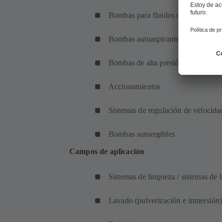
Bombas para fluidos con sólidos
Bombas autoaspirantes
Bombas de alta presión
Accionamientos
Sistemas de regulación de velocida
Bombas sumergibles
Campos de aplicación
Sistemas de limpieza / sistemas de
Lavado (pulverización e inmersió