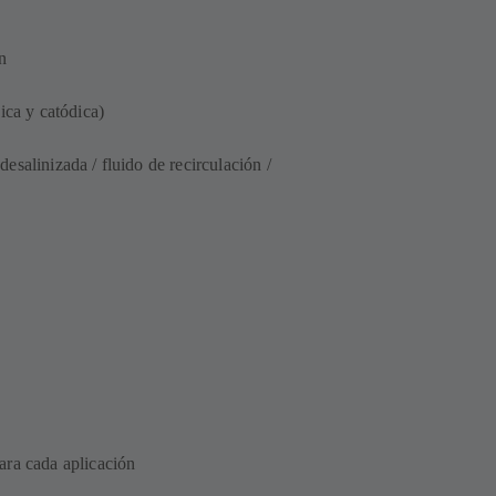
n
dica y catódica)
salinizada / fluido de recirculación /
ara cada aplicación