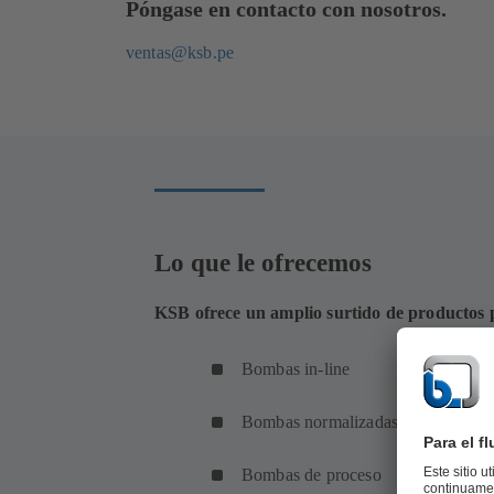
Póngase en contacto con nosotros.
ventas@ksb.pe
Lo que le ofrecemos
KSB ofrece un amplio surtido de productos p
Bombas in-line
Bombas normalizadas / monobloc
Bombas de proceso