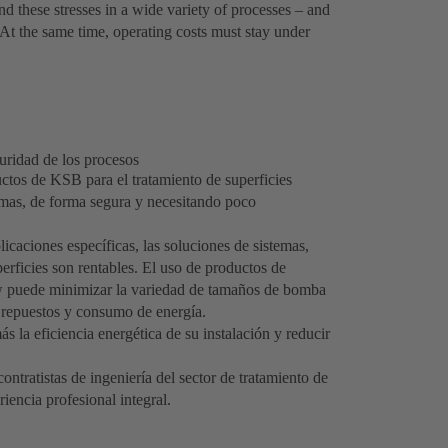
 these stresses in a wide variety of processes – and
s. At the same time, operating costs must stay under
uridad de los procesos
uctos de KSB para el tratamiento de superficies
emas, de forma segura y necesitando poco
caciones específicas, las soluciones de sistemas,
rficies son rentables. El uso de productos de
uede minimizar la variedad de tamaños de bomba
n repuestos y consumo de energía.
s la eficiencia energética de su instalación y reducir
ntratistas de ingeniería del sector de tratamiento de
riencia profesional integral.