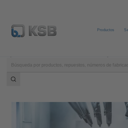
Productos
Se
Aplicaciones
Industria
Tratamiento de superficies
Área
de
búsqueda
Área
de
búsqueda