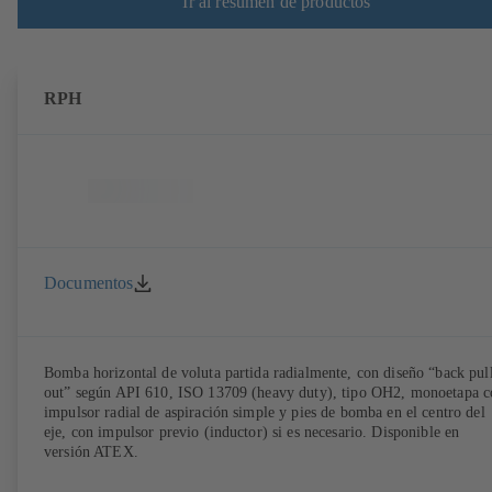
Ir al resumen de productos
RPH
Documentos
Bomba horizontal de voluta partida radialmente, con diseño “back pul
out” según API 610, ISO 13709 (heavy duty), tipo OH2, monoetapa c
impulsor radial de aspiración simple y pies de bomba en el centro del
eje, con impulsor previo (inductor) si es necesario. Disponible en
versión ATEX.