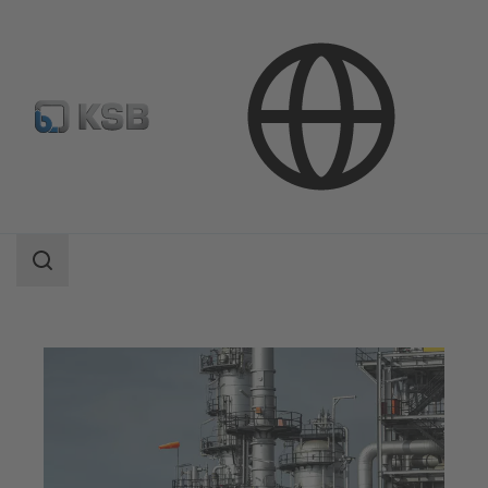
Aplicaciones
Industria Petróleo y gas
Olefins & Aromatics
Área
de
búsqueda
Área
de
búsqueda