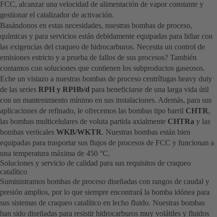
FCC, alcanzar una velocidad de alimentación de vapor constante y
gestionar el catalizador de activación.
Basándonos en estas necesidades, nuestras bombas de proceso,
químicas y para servicios están debidamente equipadas para lidiar con
las exigencias del craqueo de hidrocarburos. Necesita un control de
emisiones estricto y a prueba de fallos de sus procesos? También
contamos con soluciones que contienen los subproductos gaseosos.
Eche un vistazo a nuestras bombas de proceso centrífugas heavy duty
de las series
RPH y RPHb/d
para beneficiarse de una larga vida útil
con un mantenimiento mínimo en sus instalaciones. Además, para sus
aplicaciones de refinado, le ofrecemos las bombas tipo barril
CHTR
,
las bombas multicelulares de voluta partida axialmente
CHTRa
y las
bombas verticales
WKB/WKTR
. Nuestras bombas están bien
equipadas para trasportar sus flujos de procesos de FCC y funcionan a
una temperatura máxima de 450 °C.
Soluciones y servicio de calidad para sus requisitos de craqueo
catalítico
Suministramos bombas de proceso diseñadas con rangos de caudal y
presión amplios, por lo que siempre encontrará la bomba idónea para
sus sistemas de craqueo catalítico en lecho fluido. Nuestras bombas
han sido diseñadas para resistir hidrocarburos muy volátiles y fluidos