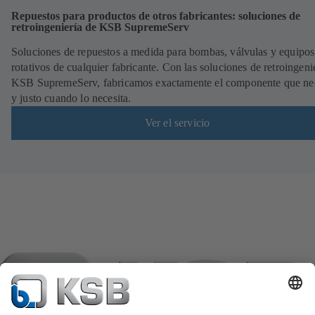
Repuestos para productos de otros fabricantes: soluciones de
retroingeniería de KSB SupremeServ
Soluciones de repuestos a medida para bombas, válvulas y equipos
rotativos de cualquier fabricante. Con las soluciones de retroingeni
KSB SupremeServ, fabricamos exactamente el componente que nec
y justo cuando lo necesita.
Ver el servicio