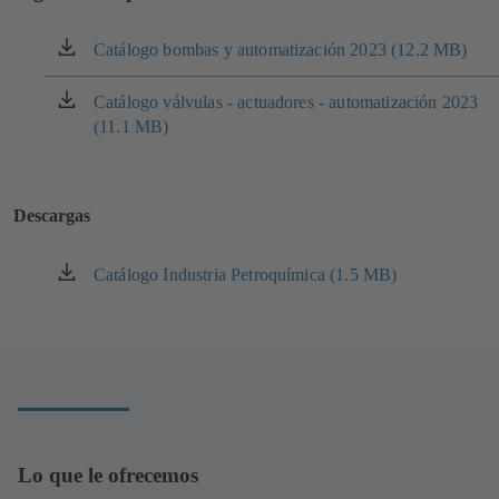
Catálogo bombas y automatización 2023 (12.2 MB)
(se
abre
en
Catálogo válvulas - actuadores - automatización 2023
(se
una
(11.1 MB)
abre
nueva
en
pestaña)
una
nueva
Descargas
pestaña)
Catálogo Industria Petroquímica (1.5 MB)
(se
abre
en
una
nueva
pestaña)
Lo que le ofrecemos