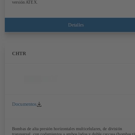
versión ATEX.
Detalles
CHTR
Documentos
Bombas de alta presión horizontales multicelulares, de división
transversal, con rodamientos a ambos lados y doble carcasa (bombas t