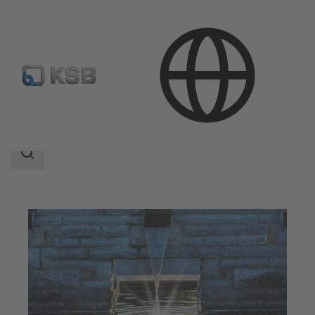
Aplicaciones
Agua
Área
de
búsqueda
Área
de
búsqueda