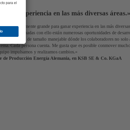
quirir experiencia en las más diversas áreas.
o suficientemente grande para ganar experiencia en las más diversas
njero. Relacionadas con ello están numerosas oportunidades de desarro
una empresa de tamaño manejable dónde los colaboradores no solo 
stema. Cada persona cuenta. Me gusta que es posible conmover much
quipo impulsamos y realizamos cambios.»
efe de Producción Energía Alemania, en KSB SE & Co. KGaA