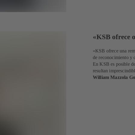
«KSB ofrece o
«KSB ofrece una remu
de reconocimiento y c
En KSB es posible des
resultan imprescindib
William
Mazzola
Go