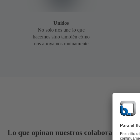
Unidos
No solo nos une lo que
hacemos sino también cómo
nos apoyamos mutuamente.
Lo que opinan nuestros colaboradores