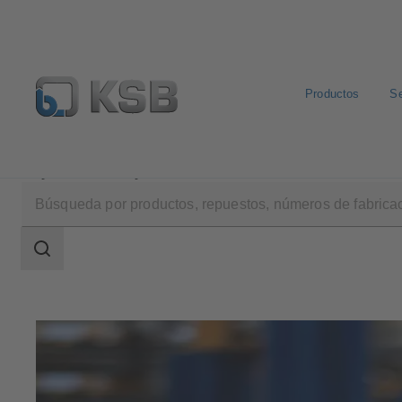
Productos
Se
Empresa
Empleo
Área
de
búsqueda
Área
de
búsqueda