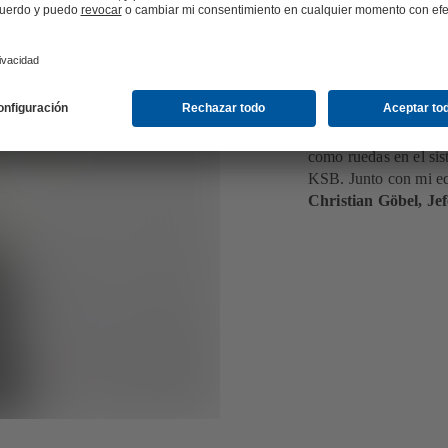
«Es posible ad
«KSB es una empresa l
– también en el extra
mismo tiempo KSB es 
como ruedas en el si
KSB. Junto con mi e
Christian Göbel, J