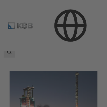
Aplicaciones
Industria
Industria metalúrgica
Área
de
búsqueda
Área
de
búsqueda