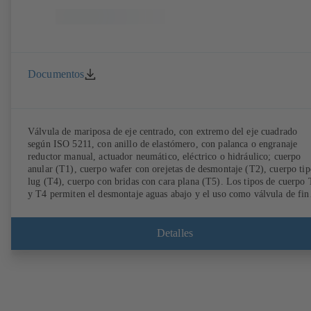
Documentos
Válvula de mariposa de eje centrado, con extremo del eje cuadrado
según ISO 5211, con anillo de elastómero, con palanca o engranaje
reductor manual, actuador neumático, eléctrico o hidráulico; cuerpo
anular (T1), cuerpo wafer con orejetas de desmontaje (T2), cuerpo tip
lug (T4), cuerpo con bridas con cara plana (T5). Los tipos de cuerpo
y T4 permiten el desmontaje aguas abajo y el uso como válvula de fin
de línea con una contrabrida. Conexiones según EN, ASME, JIS.
Detalles