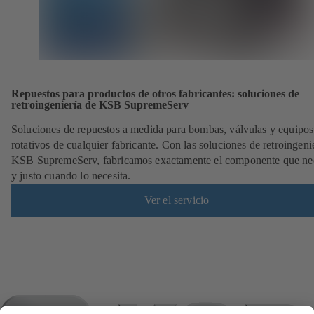
Repuestos para productos de otros fabricantes: soluciones de
retroingeniería de KSB SupremeServ
Soluciones de repuestos a medida para bombas, válvulas y equipos
rotativos de cualquier fabricante. Con las soluciones de retroingeni
KSB SupremeServ, fabricamos exactamente el componente que nec
y justo cuando lo necesita.
Ver el servicio