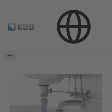
Aplicaciones
Edificacion
Achiques
Área
de
búsqueda
Área
de
búsqueda