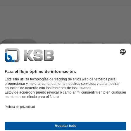
Catálogo de productos
Repuestos KSB
SupremeServ
KSB SupremeServ: Premium service for pumps and
valves
Herramientas
Aguas residuales
Agua
Industria
Edificacion
Energía
Empresa
Eventos
Prensa
Oportunidades de empleo en KSB
Redes