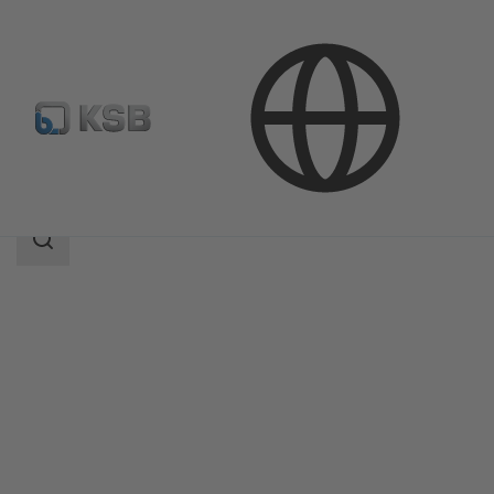
Productos
Catálogo de productos
Amarex
Área
de
búsqueda
Área
de
búsqueda