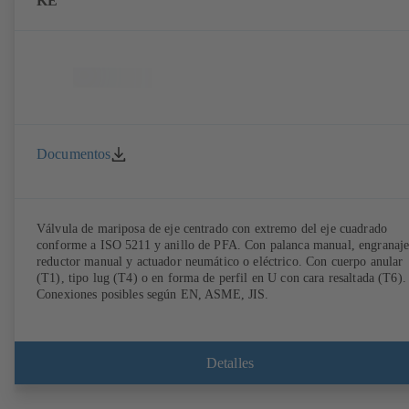
KE
Documentos
Válvula de mariposa de eje centrado con extremo del eje cuadrado
conforme a ISO 5211 y anillo de PFA. Con palanca manual, engranaj
reductor manual y actuador neumático o eléctrico. Con cuerpo anular
(T1), tipo lug (T4) o en forma de perfil en U con cara resaltada (T6).
Conexiones posibles según EN, ASME, JIS.
Detalles