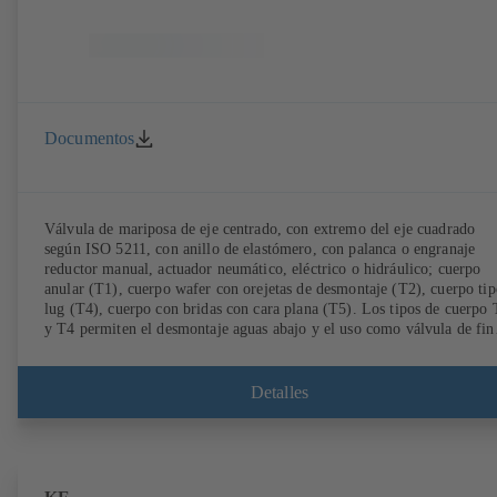
Documentos
Válvula de mariposa de eje centrado, con extremo del eje cuadrado
según ISO 5211, con anillo de elastómero, con palanca o engranaje
reductor manual, actuador neumático, eléctrico o hidráulico; cuerpo
anular (T1), cuerpo wafer con orejetas de desmontaje (T2), cuerpo tip
lug (T4), cuerpo con bridas con cara plana (T5). Los tipos de cuerpo
y T4 permiten el desmontaje aguas abajo y el uso como válvula de fin
de línea con una contrabrida. Conexiones según EN, ASME, JIS.
Detalles