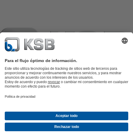
Catálogo de productos
Repuestos KSB
SupremeServ
KSB SupremeServ: Premium service for pumps and
valves
Herramientas
Aguas residuales
Agua
Industria
Edificacion
Energía
Empresa
Eventos
Prensa
Oportunidades de empleo en KSB
Redes
sociales
Contacto