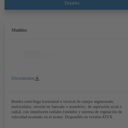
PumpDrive 2 Eco de KSB sin sensores de posición del rotor. Los punt
Detalles
de fijación del motor son conformes a EN 50347. Las dimensiones de 
superficie envolvente son conformes a DIN V 42673 (07-2011).
Disponible en versión ATEX.
Multitec
Documentos
Bomba centrífuga horizontal o vertical de cuerpo segmentado,
multicelular, versión en bancada o monobloc, de aspiración axial o
radial, con impulsores radiales fundidos y sistema de regulación de
velocidad montado en el motor. Disponible en versión ATEX.