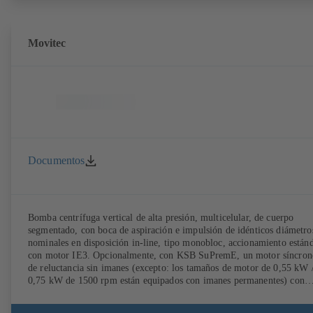
Movitec
Documentos
Bomba centrífuga vertical de alta presión, multicelular, de cuerpo
segmentado, con boca de aspiración e impulsión de idénticos diámetro
nominales en disposición in-line, tipo monobloc, accionamiento están
con motor IE3. Opcionalmente, con KSB SuPremE, un motor síncron
de reluctancia sin imanes (excepto: los tamaños de motor de 0,55 kW 
0,75 kW de 1500 rpm están equipados con imanes permanentes) con
clase de eficiencia IE4/IE5 según IEC TS 60034-30-2:2016, para su u
con sistema de regulación de velocidad de los modelos PumpDrive 2 