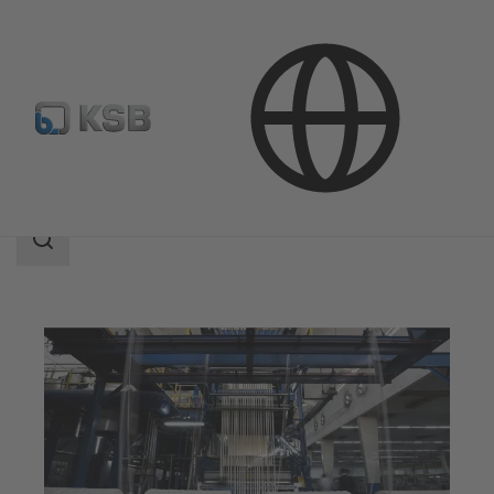
Aplicaciones
Industria
Industria textil
Área
de
búsqueda
Área
de
búsqueda