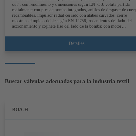
out”, con rendimiento y dimensiones según EN 733, voluta partida
radialmente con pies de bomba integrados, anillos de desgaste de cuer
recambiables, impulsor radial cerrado con álabes curvados, cierre
mecánico simple o doble según EN 12756, rodamientos del lado del
accionamiento y cojinete liso del lado de la bomba; con motor
KSB SuPremE sin imanes (excepción: los tamaños de motor 0,55 kW
0,75 kW de 1500 rpm están equipados con imanes permanentes) con
clase de eficiencia IE4/IE5 y sistema de regulación de velocidad
Detalles
PumpDrive; disponible en versión ATEX.
Buscar válvulas adecuadas para la industria textil
BOA-H