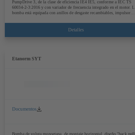
PumpDrive 3, de la clase de eficiencia IE4 IE5, conforme a IEC TS
60034-2-3:2016 y con variador de frecuencia integrado en el motor. L
bomba está equipada con anillos de desgaste recambiables, impulsor
radial cerrado con álabes curvados, cierres mecánicos simples o dobles
según EN 12756, eje con casquillo protector intercambiable en la zon
del cierre de eje. El diseño «back pull-out» permite un desmontaje del
Detalles
acoplamiento, de los soportes de cojinetes y del impulsor sin tener que
separar la carcasa de la bomba de las tuberías. Los puntos de montaje
son conformes a IEC 60072; las dimensiones de la superficie envolven
son conformes a DIN V 42673 (07-2011). Disponible en versión ATE
Muy adelantada a las exigencias de eficiencia de la directiva ErP.
Etanorm SYT
Documentos
Bomba de voluta monoetapa, de montaje horizontal, diseño “back pull