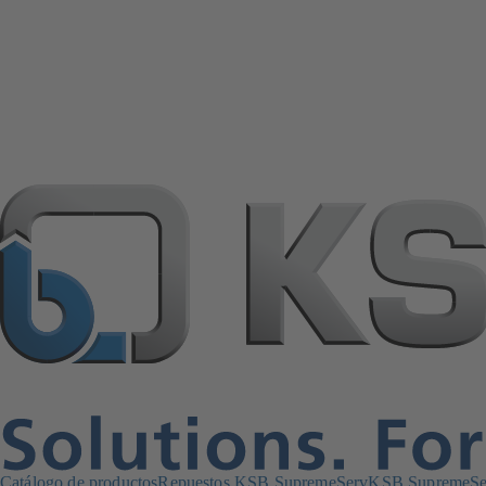
Catálogo de productos
Repuestos KSB SupremeServ
KSB SupremeServ