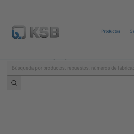
Productos
Se
Productos
Catálogo de productos
Movitec
Área
de
búsqueda
Área
de
búsqueda