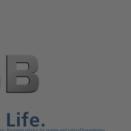
: Premium service for pumps and valves
Herramientas