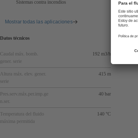
Sistemas contra incendios
Mostrar todas las aplicaciones
Datos técnicos
Caudal máx. bomb.
192 m3/h
gener. serie
Altura máx. elev. gener.
415 m
serie
Pres.serv.máx.per.imp.ge
40 bar
n.ser.
Temperatura del fluido
140 °C
máxima permitida