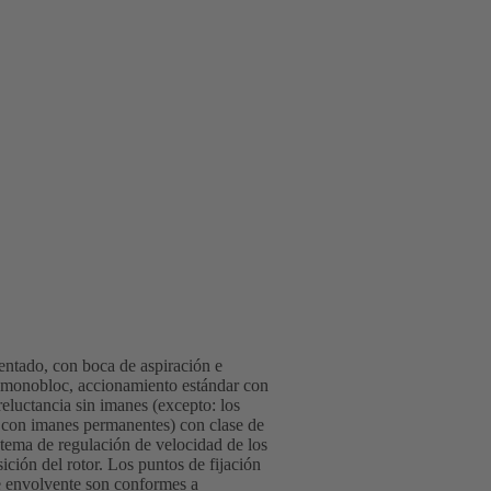
mentado, con boca de aspiración e
po monobloc, accionamiento estándar con
uctancia sin imanes (excepto: los
con imanes permanentes) con clase de
tema de regulación de velocidad de los
ón del rotor. Los puntos de fijación
e envolvente son conformes a