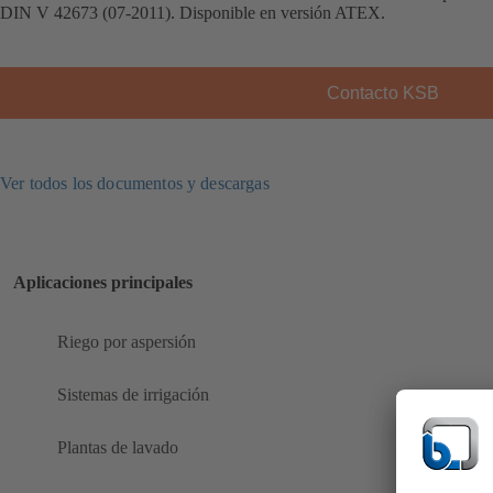
DIN V 42673 (07-2011). Disponible en versión ATEX.
Contacto KSB
Ver todos los documentos y descargas
Aplicaciones principales
Riego por aspersión
Sistemas de irrigación
Plantas de lavado