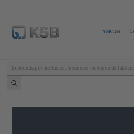
Productos
Se
Productos
Área
de
búsqueda
Área
de
búsqueda