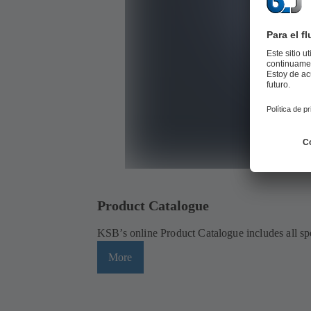
Product Catalogue
KSB’s online Product Catalogue includes all spec
More