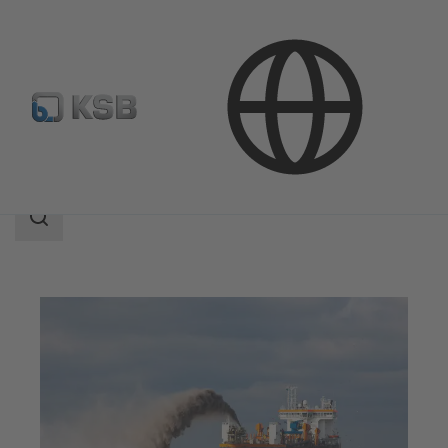
Aplicaciones
Dragas
Área
de
búsqueda
Área
de
búsqueda