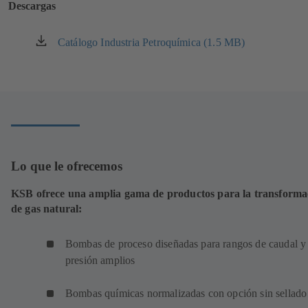
Descargas
pestaña)
Catálogo Industria Petroquímica (1.5 MB)
(se
abre
en
una
nueva
pestaña)
Lo que le ofrecemos
KSB ofrece una amplia gama de productos para la transforma
de gas natural:
Bombas de proceso diseñadas para rangos de caudal y
presión amplios
Bombas químicas normalizadas con opción sin sellado