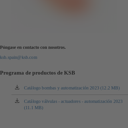
Póngase en contacto con nosotros.
ksb.spain@ksb.com
Programa de productos de KSB
Catálogo bombas y automatización 2023 (12.2 MB)
(se
abre
en
Catálogo válvulas - actuadores - automatización 2023
(se
una
(11.1 MB)
abre
nueva
en
pestaña)
una
nueva