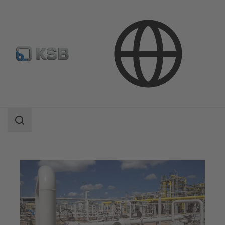
Aplicaciones
Industria Petróleo y gas
Transformación de gas natural
Área
de
búsqueda
Área
de
búsqueda