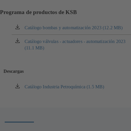
Programa de productos de KSB
Catálogo bombas y automatización 2023 (12.2 MB)
(se
abre
en
Catálogo válvulas - actuadores - automatización 2023
(se
una
(11.1 MB)
abre
nueva
en
pestaña)
una
nueva
Descargas
pestaña)
Catálogo Industria Petroquímica (1.5 MB)
(se
abre
en
una
nueva
pestaña)