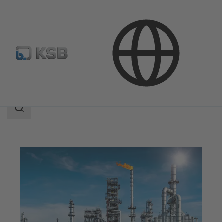
Aplicaciones
Industria Petróleo y gas
Downstream
Área
de
búsqueda
Área
de
búsqueda