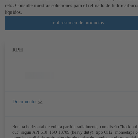
reto. Consulte nuestras soluciones para el refinado de hidrocarburo
líquidos.
Ir al resumen de productos
RPH
Documentos
Bomba horizontal de voluta partida radialmente, con diseño “back pul
out” según API 610, ISO 13709 (heavy duty), tipo OH2, monoetapa c
impulsor radial de aspiración simple y pies de bomba en el centro del