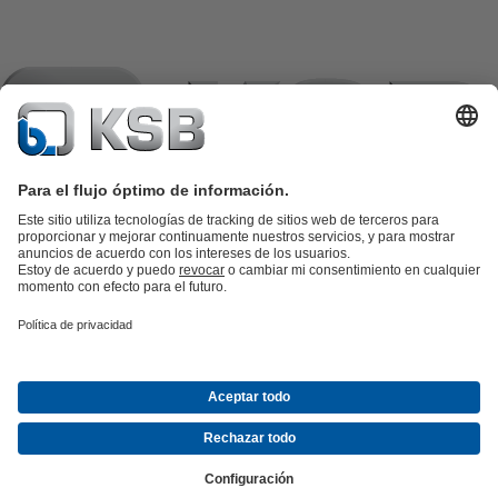
Catálogo de productos
Repuestos KSB
SupremeServ
KSB SupremeServ: Premium service for pumps and
valves
Herramientas
Aguas residuales
Agua
Industria
Edificacion
Energía
Empresa
Eventos
Prensa
Oportunidades de empleo en KSB
Redes
sociales
Contacto
© KSB Peru S.A.
Protección de datos
Aviso legal
Información de la