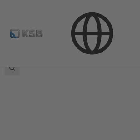
Productos
Catálogo de productos
MiniCompacta
Área
de
búsqueda
Área
de
búsqueda