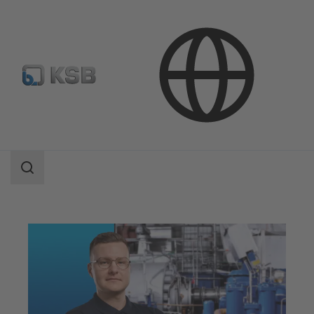
Servicios
Servicio puesta a punto
Instalación y puesta en servicio
Área
de
búsqueda
Área
de
búsqueda