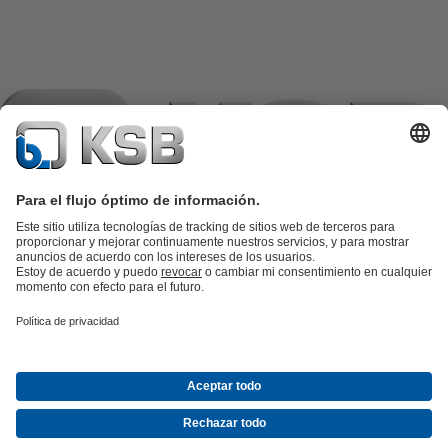
Catálogo de productos
Repuestos KSB
SupremeServ
KSB SupremeServ: Premium service for pumps and
valves
Herramientas
Aguas residuales
Agua
Industria
Edificacion
Energía
Empresa
Eventos
Prensa
Oportunidades de empleo en KSB
Redes
sociales
Contacto