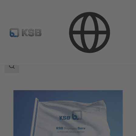
Servicios
KSB Service Partners
Área
de
búsqueda
Área
de
búsqueda