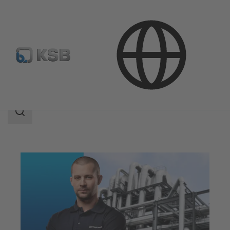
Servicios
Optimización
Optimización eficiencia
Área
de
búsqueda
Área
de
búsqueda