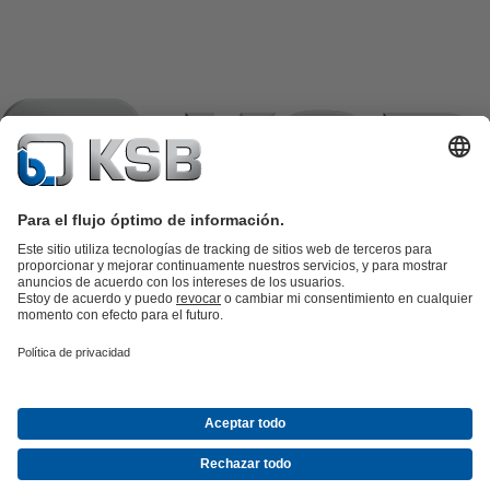
Catálogo de productos
Repuestos KSB
SupremeServ
KSB SupremeServ: Premium service for pumps and
valves
Herramientas
Aguas residuales
Agua
Industria
Edificacion
Energía
Empresa
Eventos
Prensa
Oportunidades de empleo en KSB
Redes
sociales
Contacto