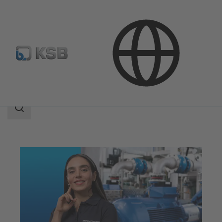
Servicios
Optimización
Área
de
búsqueda
Área
de
búsqueda