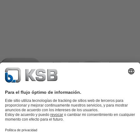
Catálogo de productos
Repuestos KSB
SupremeServ
KSB SupremeServ: Premium service for pumps and
valves
Herramientas