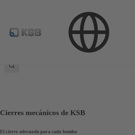
Productos
Repuestos
Cierres mecánicos
Área
de
búsqueda
Área
de
búsqueda
Cierres mecánicos de KSB
El cierre adecuado para cada bomba